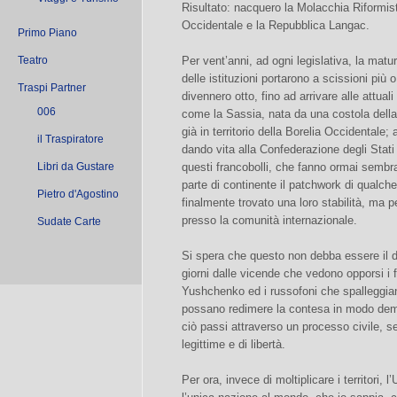
Risultato: nacquero la Molacchia Riformist
Occidentale e la Repubblica Langac.
Primo Piano
Teatro
Per vent’anni, ad ogni legislativa, la mat
delle istituzioni portarono a scissioni più 
Traspi Partner
divennero otto, fino ad arrivare alle attual
006
come la Sassia, nata da una costola della 
già in territorio della Borelia Occidentale; 
il Traspiratore
dando vita alla Confederazione degli Stati
Libri da Gustare
questi francobolli, che fanno ormai sembra
parte di continente il patchwork di qualch
Pietro d'Agostino
finalmente trovato una loro stabilità, ma p
presso la comunità internazionale.
Sudate Carte
Si spera che questo non debba essere il d
giorni dalle vicende che vedono opporsi i 
Yushchenko ed i russofoni che spalleggian
possano redimere la contesa in modo demo
ciò passi attraverso un processo civile, se
legittime e di libertà.
Per ora, invece di moltiplicare i territori, l