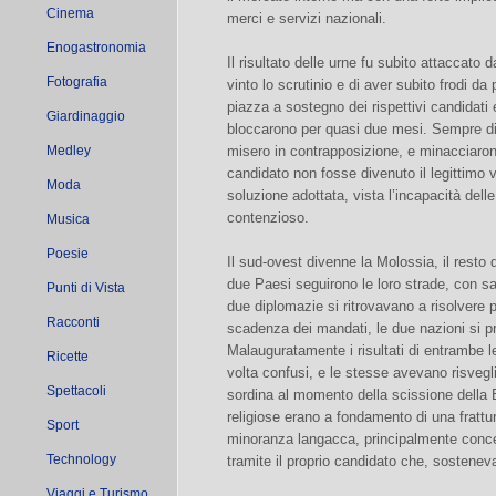
Cinema
merci e servizi nazionali.
Enogastronomia
Il risultato delle urne fu subito attaccato 
Fotografia
vinto lo scrutinio e di aver subito frodi da
piazza a sostegno dei rispettivi candidati e
Giardinaggio
bloccarono per quasi due mesi. Sempre di 
Medley
misero in contrapposizione, e minacciarono 
candidato non fosse divenuto il legittimo vi
Moda
soluzione adottata, vista l’incapacità delle 
contenzioso.
Musica
Poesie
Il sud-ovest divenne la Molossia, il resto 
due Paesi seguirono le loro strade, con sa
Punti di Vista
due diplomazie si ritrovavano a risolvere p
Racconti
scadenza dei mandati, le due nazioni si pr
Malauguratamente i risultati di entrambe l
Ricette
volta confusi, e le stesse avevano risvegl
Spettacoli
sordina al momento della scissione della 
religiose erano a fondamento di una frattura
Sport
minoranza langacca, principalmente concen
Technology
tramite il proprio candidato che, sosteneva
Viaggi e Turismo