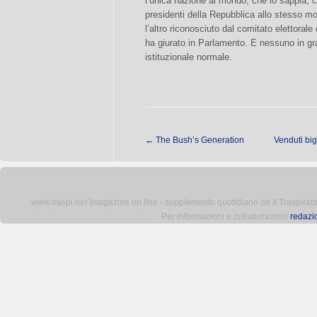
l’unica nazione al mondo, che io sappia, c
presidenti della Repubblica allo stesso m
l’altro riconosciuto dal comitato elettorale 
ha giurato in Parlamento. E nessuno in gr
istituzionale normale.
←
The Bush’s Generation
Venduti big
www.traspi.net [magazine on line - supplemento quotidiano de Il Traspiratore 
Per informazioni e collaborazioni
redazi