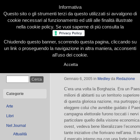
Informativa
Questo sito o gli strumenti terzi da questo utilizzati si avvalgono di
cookie necessari al funzionamento ed utili alle finalità illustrate
nella cookie policy. Se vuoi saperne di più consulta la
Chiudendo questo banner, scorrendo questa pagina, cliccando su
Home
Presentazione
Redazione
Le nostre firme
un link o proseguendo la navigazione in altra maniera, acconsenti
all’uso dei cookie.
Accetta
Ukraina tak, Ukraina nie
Cerca
Gennaio 6, 2005
in
Medley
da
Redazione
C’era una volta la Borghazia. Era un Paese
Categorie
milioni di abitanti su un territorio superiore 
di questa gloriosa nazione, ma purtroppo 
Arte
eleggere colui che avrebbe guidato il Paes
campagna elettorale furono toccati i nervi 
Libri
particolare quello della visione economica
Net Journal
ovest, vedeva bene liberalizzare l’economi
tante iniziative che fiorivano nell’area. Il
Attualità
il mercato interno ma con una forte implica