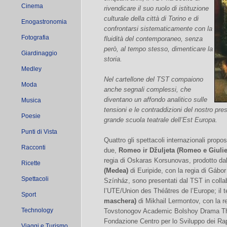
Cinema
rivendicare il suo ruolo di istituzione
culturale della città di Torino e di
Enogastronomia
confrontarsi sistematicamente con la
Fotografia
fluidità del contemporaneo, senza
però, al tempo stesso, dimenticare la
Giardinaggio
storia.
Medley
Nel cartellone del TST compaiono
Moda
anche segnali complessi, che
diventano un affondo analitico sulle
Musica
tensioni e le contraddizioni del nostro pre
Poesie
grande scuola teatrale dell’Est Europa.
Punti di Vista
Quattro gli spettacoli internazionali propos
Racconti
due,
Romeo ir Džuljeta (Romeo e Giulie
regia di Oskaras Korsunovas, prodotto da
Ricette
(Medea)
di Euripide, con la regia di Gábo
Spettacoli
Színház, sono presentati dal TST in colla
l’UTE/Union des Théâtres de l’Europe; il 
Sport
maschera)
di Mikhail Lermontov, con la r
Technology
Tovstonogov Academic Bolshoy Drama Thea
Fondazione Centro per lo Sviluppo dei Rappo
Viaggi e Turismo