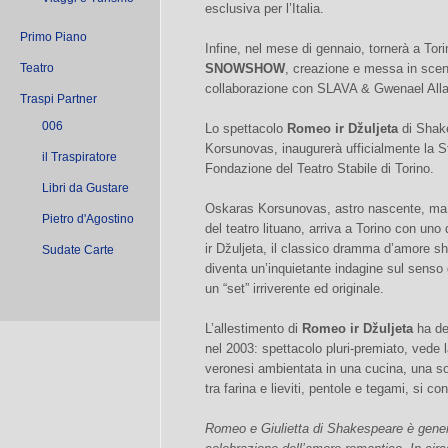
esclusiva per l’Italia.
Primo Piano
Infine, nel mese di gennaio, tornerà a Tor
Teatro
SNOWSHOW
, creazione e messa in sce
collaborazione con SLAVA & Gwenael Alla
Traspi Partner
006
Lo spettacolo
Romeo ir Džuljeta
di Shake
Korsunovas, inaugurerà ufficialmente la S
il Traspiratore
Fondazione del Teatro Stabile di Torino.
Libri da Gustare
Oskaras Korsunovas, astro nascente, ma 
Pietro d'Agostino
del teatro lituano, arriva a Torino con uno
ir Džuljeta, il classico dramma d’amore 
Sudate Carte
diventa un’inquietante indagine sul senso 
un “set” irriverente ed originale.
L’allestimento di
Romeo ir Džuljeta
ha deb
nel 2003: spettacolo pluri-premiato, vede 
veronesi ambientata in una cucina, una so
tra farina e lieviti, pentole e tegami, si c
Romeo e Giulietta di Shakespeare è gene