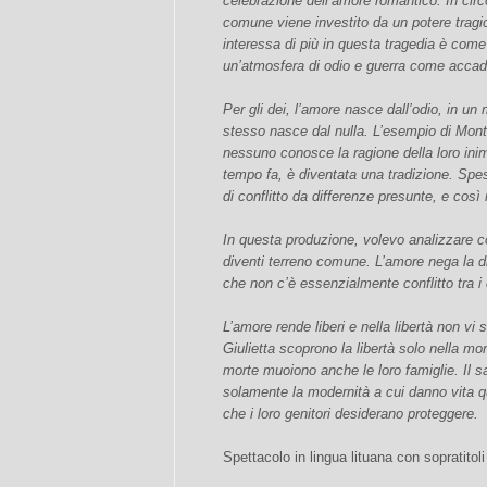
celebrazione dell’amore romantico. In ci
comune viene investito da un potere tragic
interessa di più in questa tragedia è come
un’atmosfera di odio e guerra come acca
Per gli dei, l’amore nasce dall’odio, in un
stesso nasce dal nulla. L’esempio di Mont
nessuno conosce la ragione della loro inim
tempo fa, è diventata una tradizione. Spe
di conflitto da differenze presunte, e così
In questa produzione, volevo analizzare co
diventi terreno comune. L’amore nega la d
che non c’è essenzialmente conflitto tra i
L’amore rende liberi e nella libertà non v
Giulietta scoprono la libertà solo nella mort
morte muoiono anche le loro famiglie. Il sac
solamente la modernità a cui danno vita qu
che i loro genitori desiderano proteggere.
Spettacolo in lingua lituana con sopratitoli 