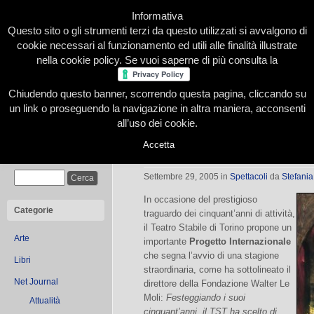
Informativa
Questo sito o gli strumenti terzi da questo utilizzati si avvalgono di
cookie necessari al funzionamento ed utili alle finalità illustrate
nella cookie policy. Se vuoi saperne di più consulta la
Chiudendo questo banner, scorrendo questa pagina, cliccando su
Home
Presentazione
Redazione
Le nostre firme
un link o proseguendo la navigazione in altra maniera, acconsenti
all’uso dei cookie.
Accetta
TST: si parte con Romeo&Giulietta
Cerca
Settembre 29, 2005
in
Spettacoli
da
Stefania
In occasione del prestigioso
Categorie
traguardo dei cinquant’anni di attività,
il Teatro Stabile di Torino propone un
Arte
importante
Progetto Internazionale
che segna l’avvio di una stagione
Libri
straordinaria, come ha sottolineato il
Net Journal
direttore della Fondazione Walter Le
Moli:
Festeggiando i suoi
Attualità
cinquant’anni, il TST ha scelto di