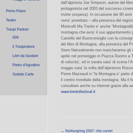
dall’alpinista Joe Simpson, autore del libro 
protagonista nel 2003 del successo cinema
Primo Piano
morte sospesa). In occasione dei 90 anni 
Teatro
verra’ proiettato – alla presenza del regis
Monicelli.Ma Trento e’ anche “Montagnalibri
Traspi Partner
montagna che avra’ il suo appuntamento piu
006
Castello del Buonconsiglio con la consegna 
del libro di Montagna, alla presenza del P
il Traspiratore
Stern.Naturalmente non mancheranno gli i
Libri da Gustare
aprile nel pomeriggio in Piazza Duomo a 
di velocita’, ed in serata sara’ di scena l’
Pietro d'Agostino
maggio sara’ la volta dell’alpinismo Russo
Pierre Mazeaud in “la Montagna e’ parte d
Sudate Carte
il centro mondiale della montagna. Ma il f
consultare anche su internet grazie alla we
www.trentofestival.it
←
Nürburgring 2007: che curve!