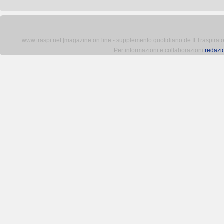
www.traspi.net [magazine on line - supplemento quotidiano de Il Traspiratore 
Per informazioni e collaborazioni
redazi