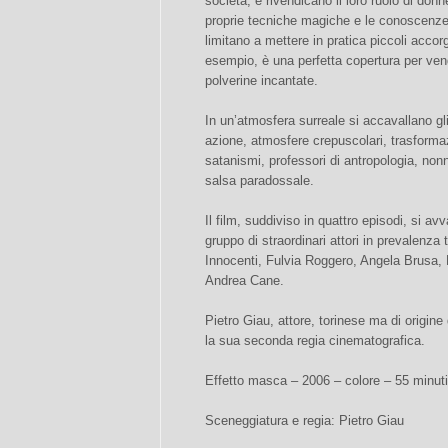
società, e rivendicano il loro ruolo di do
proprie tecniche magiche e le conoscenze m
limitano a mettere in pratica piccoli accor
esempio, è una perfetta copertura per vend
polverine incantate.
In un’atmosfera surreale si accavallano gli
azione, atmosfere crepuscolari, trasforma
satanismi, professori di antropologia, nonne
salsa paradossale.
Il film, suddiviso in quattro episodi, si avv
gruppo di straordinari attori in prevalenza
Innocenti, Fulvia Roggero, Angela Brusa, 
Andrea Cane.
Pietro Giau, attore, torinese ma di origin
la sua seconda regia cinematografica.
Effetto masca – 2006 – colore – 55 minuti
Sceneggiatura e regia: Pietro Giau