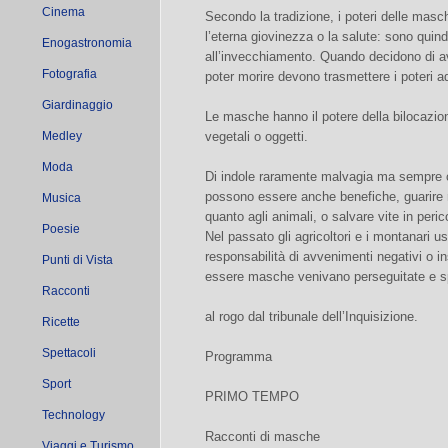
Cinema
Secondo la tradizione, i poteri delle mas
l’eterna giovinezza o la salute: sono quindi
Enogastronomia
all’invecchiamento. Quando decidono di a
Fotografia
poter morire devono trasmettere i poteri ad
Giardinaggio
Le masche hanno il potere della bilocazion
Medley
vegetali o oggetti.
Moda
Di indole raramente malvagia ma sempre c
possono essere anche benefiche, guarire ma
Musica
quanto agli animali, o salvare vite in peric
Poesie
Nel passato gli agricoltori e i montanari u
responsabilità di avvenimenti negativi o i
Punti di Vista
essere masche venivano perseguitate e 
Racconti
al rogo dal tribunale dell’Inquisizione.
Ricette
Spettacoli
Programma
Sport
PRIMO TEMPO
Technology
Racconti di masche
Viaggi e Turismo