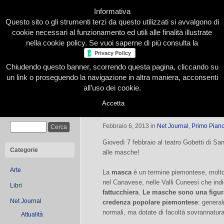
Informativa
Questo sito o gli strumenti terzi da questo utilizzati si avvalgono di
cookie necessari al funzionamento ed utili alle finalità illustrate
nella cookie policy. Se vuoi saperne di più consulta la
Chiudendo questo banner, scorrendo questa pagina, cliccando su
Home
Presentazione
Redazione
Le nostre firme
un link o proseguendo la navigazione in altra maniera, acconsenti
all’uso dei cookie.
Accetta
TREMATE, LE STREGHE SON TORN
Cerca
Febbraio 6, 2013
in
Net Journal
,
Primo Pian
Giovedì 7 febbraio al teatro Gobetti di S
Categorie
alle masche!
Arte
La
masca
è un termine piemontese, molto 
nel Canavese, nelle Valli Cuneesi che in
Libri
fattucchiera
.
Le masche sono una figura 
Net Journal
credenza popolare piemontese
: genera
normali, ma dotate di facoltà sovrannatura
Attualità