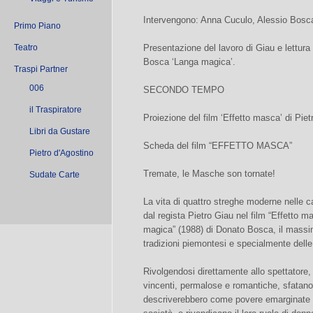
Intervengono: Anna Cuculo, Alessio Bosca
Primo Piano
Teatro
Presentazione del lavoro di Giau e lettura 
Bosca ‘Langa magica’.
Traspi Partner
006
SECONDO TEMPO
il Traspiratore
Proiezione del film ‘Effetto masca’ di Piet
Libri da Gustare
Scheda del film “EFFETTO MASCA”
Pietro d'Agostino
Tremate, le Masche son tornate!
Sudate Carte
La vita di quattro streghe moderne nelle
dal regista Pietro Giau nel film “Effetto m
magica” (1988) di Donato Bosca, il massi
tradizioni piemontesi e specialmente delle
Rivolgendosi direttamente allo spettatore,
vincenti, permalose e romantiche, sfatano 
descriverebbero come povere emarginate co