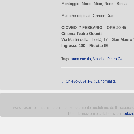
Montaggio: Marco Mion, Noemi Binda
Musiche originali: Garden Dust
GIOVEDI 7 FEBBARIO – ORE 20,45
Cinema Teatro Gobetti
Via Martiri della Libertà, 17 –
San Mauro 
Ingresso 10€ – Ridotto 8€
Tags:
anna cuculo
,
Masche
,
Pietro Giau
←
Chievo-Juve 1-2 : La normalità
www.traspi.net [magazine on line - supplemento quotidiano de Il Traspiratore 
Per informazioni e collaborazioni
redazi