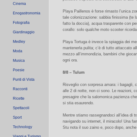
Cinema
Playa Paillenos è forse rimasto l’unica zo
Enogastronomia
tale colonizzazione: sabbia finissima (te 
Fotografia
fatto la doccia), acqua trasparente con pe
corallo: solo qualche moto scooter ricorda 
Giardinaggio
Medley
Playa Tortuga è invece la spiaggia dei me
mantenerla pulita; c’è di tutto attaccato 
Moda
mezzo all’immondizia, bambini che giocano 
ogni ora.
Musica
Poesie
8/8 – Tulum
Punti di Vista
Risveglio con sorpresa amara: i bagagli, c
Racconti
alle 2 di notte, non ci sono. Le reazioni,
presagire che la salomonica pazienza che
Ricette
si stia esaurendo.
Spettacoli
Mentre stiamo rassegnandoci all’idea di tr
Sport
navigando su internet, il miracolo! Una fam
Technology
Stu nota il suo zaino e, poco dopo, anche 
Viaggi e Turismo