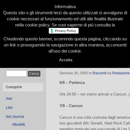
Informativa
Questo sito o gli strumenti terzi da questo utilizzati si avvalgono di
cookie necessari al funzionamento ed utili alle finalità illustrate
nella cookie policy. Se vuoi saperne di più consulta la
Chiudendo questo banner, scorrendo questa pagina, cliccando su
Home
Presentazione
Redazione
Le nostre firme
un link o proseguendo la navigazione in altra maniera, acconsenti
all’uso dei cookie.
Accetta
Tre settimane in Messico
Cerca
Gennaio 30, 2005
in
Racconti
da
Redazione
6/8 – Partenza
Categorie
Ore 24:00 – noi siamo arrivati a Cancun, gl
Arte
7/8 – Cancun
Libri
Net Journal
Cancun è una città costruita dagli american
loro giocattoli (Mc Donald, Hard Rock Caf
Attualità
paradiso tropicale una succursale di Las 