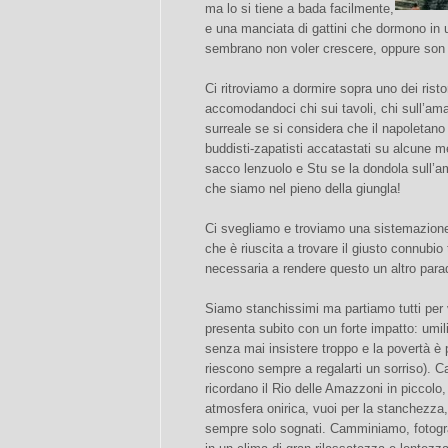
ma lo si tiene a bada facilmente,
e una manciata di gattini che dormono in u
sembrano non voler crescere, oppure son t
Ci ritroviamo a dormire sopra uno dei risto
accomodandoci chi sui tavoli, chi sull’amac
surreale se si considera che il napoletano 
buddisti-zapatisti accatastati su alcune 
sacco lenzuolo e Stu se la dondola sull’a
che siamo nel pieno della giungla!
Ci svegliamo e troviamo una sistemazione
che è riuscita a trovare il giusto connubio 
necessaria a rendere questo un altro par
Siamo stanchissimi ma partiamo tutti per v
presenta subito con un forte impatto: umili
senza mai insistere troppo e la povertà è
riescono sempre a regalarti un sorriso). Ca
ricordano il Rio delle Amazzoni in piccolo, 
atmosfera onirica, vuoi per la stanchezza,
sempre solo sognati. Camminiamo, fotog