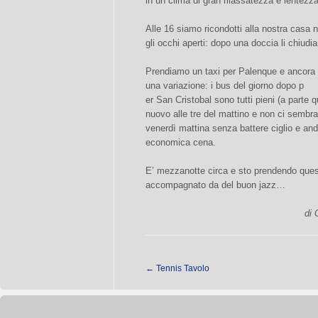
in un clima di gran rilassatezza e lentezza
Alle 16 siamo ricondotti alla nostra casa 
gli occhi aperti: dopo una doccia li chiudia
Prendiamo un taxi per Palenque e ancora 
una variazione: i bus del giorno dopo p
er San Cristobal sono tutti pieni (a parte 
nuovo alle tre del mattino e non ci sembra 
venerdì mattina senza battere ciglio e 
economica cena.
E’ mezzanotte circa e sto prendendo quest
accompagnato da del buon jazz…
di 
←
Tennis Tavolo