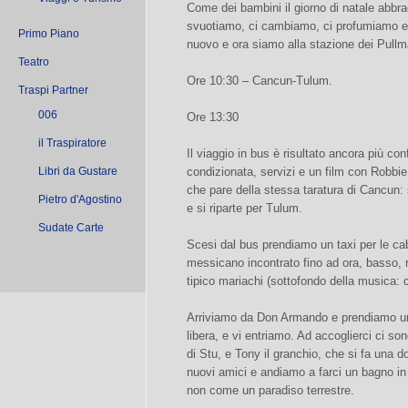
Come dei bambini il giorno di natale abbra
svuotiamo, ci cambiamo, ci profumiamo e 
Primo Piano
nuovo e ora siamo alla stazione dei Pullm
Teatro
Ore 10:30 – Cancun-Tulum.
Traspi Partner
006
Ore 13:30
il Traspiratore
Il viaggio in bus è risultato ancora più con
Libri da Gustare
condizionata, servizi e un film con Robbi
che pare della stessa taratura di Cancun: si
Pietro d'Agostino
e si riparte per Tulum.
Sudate Carte
Scesi dal bus prendiamo un taxi per le ca
messicano incontrato fino ad ora, basso, 
tipico mariachi (sottofondo della musica: c
Arriviamo da Don Armando e prendiamo un
libera, e vi entriamo. Ad accoglierci ci son
di Stu, e Tony il granchio, che si fa una d
nuovi amici e andiamo a farci un bagno in
non come un paradiso terrestre.