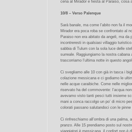
cena al Mirador e fiesta al Paraiso, cosa
10/8 – Verso Palenque
Sarà banale, ma come l’abito non fa il mon
Mirador era poca roba se confrontato al no
Paraiso non era abitato da angeli, ma da 
incontreresti in qualsiasi villaggio turistic
sabbia di Tulum con la sola luce delle st
surreale. Raggiungiamo la nostra cabana ai
trascorriamo l’ultima notte in questo angol
Ci svegliamo alle 10 con già in tasca i big
colazione messicana e ci godiamo le ult
nelle acque caraibiche. Come nelle migliori
riservato ha del commovente: l’acqua non 
avevamo visto tanti pesci tutti insieme sc
mani a conca raccolgo un po’ di micro pesci
colorati passano salutandoci con le pinne 
Ci rinfreschiamo all’ombra di una palma, a
pranzo. Alle 15 prendiamo posto sul nostr
viaggiatori è messicana, il confort non è d