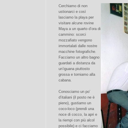
Cerchiamo di non
ustionarci e così
lasciamo la playa per
visitare alcune rovine
Maya a un quarto d’ora di
cammino: scorci
mozzafiato vengono
immortalati dalle nostre
macchine fotografiche.
Facciamo un altro bagno
guardati a distanza da
un’iguana piuttosto
grossa e torniamo alla
cabana.
Conosciamo un po’
d’italiani (il posto ne è
pieno), gustiamo un
coco-loco (prendi una
noce di cocco, la apri e
la riempi con più alcol
possibile) e ci facciamo