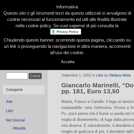
Informativa
Questo sito o gli strumenti terzi da questo utilizzati si avvalgono di
cookie necessari al funzionamento ed utili alle finalità illustrate
nella cookie policy. Se vuoi saperne di più consulta la
Chiudendo questo banner, scorrendo questa pagina, cliccando su
Home
Presentazione
Redazione
Le nostre firme
un link o proseguendo la navigazione in altra maniera, acconsenti
all’uso dei cookie.
Accetta
TraspiCampiello
Cerca
Settembre 1, 2002
in
Libri
da
Stefano Mola
Giancarlo Marinelli, “D
Categorie
pp. 181, Euro 13,50
Mattia, Franco e Camillo: li lega un’amiciz
Arte
inseparabile, vera, fortissima. Vivono a S
Libri
Po, poco prima che il fiume si perda nel 
voglia di divertimento, di fuga dalla provin
Net Journal
vita diversa. E naturalmente, il desiderio 
Attualità
meglio di qualcosa di più, il desiderio del