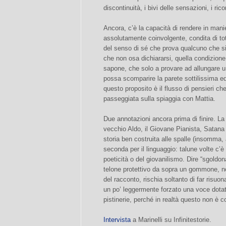
discontinuità, i bivi delle sensazioni, i r
Ancora, c’è la capacità di rendere in mani
assolutamente coinvolgente, condita di tot
del senso di sé che prova qualcuno che si
che non osa dichiararsi, quella condizione 
sapone, che solo a provare ad allungare u
possa scomparire la parete sottilissima e
questo proposito è il flusso di pensieri ch
passeggiata sulla spiaggia con Mattia.
Due annotazioni ancora prima di finire. La 
vecchio Aldo, il Giovane Pianista, Satana 
storia ben costruita alle spalle (insomma, 
seconda per il linguaggio: talune volte c’è
poeticità o del giovanilismo. Dire “sgoldonar
telone protettivo da sopra un gommone, no
del racconto, rischia soltanto di far risuo
un po’ leggermente forzato una voce dotata
pistinerie, perché in realtà questo non è co
Intervista
a Marinelli su Infinitestorie.