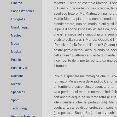
ragazza. Come ad esempio Martina, il sog
Cinema
di Franco, che da tempo la corteggia, le te
Enogastronomia
spedisce lettere. Ma Martina è innamorata
Mattia Martina piace, ma non nel modo br
Fotografia
grande amore, non nel modo in cui gli si i
Giardinaggio
la pelle il sogno impossibile: Jessica, spog
che gli si siede sulle ginocchia una sera n
Medley
proibito della zona, il Martes. Questo è l
Moda
L’amicizia è più forte dell’amore? Quanta
nostre parole verso l’altro, quando ne ac
Musica
dell’amore? E attorno a queste domande, c
Poesie
incombente della morte, portata da uno dei
il tumore.
Punti di Vista
Racconti
Provo a spiegare un’immagine che mi è ve
romanzo. Pensavo a delle radici. Certo, a
Ricette
un territorio preciso. Una presenza forte, fi
va a perdere nel mare in un modo indefinit
Spettacoli
non ancora acqua né soltanto terra (e che
Sport
alle vicende etiche dei protagonisti). Ma 
poetica. È carico di concretezza: i paesi d
Technology
(uno per tutti, Scano Boa), i bar, i vecchi, i
Viaggi e Turismo