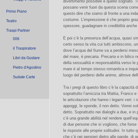
divertimento possibile e quello sognato. T
possano venir fuori da questa scena come 
Primo Piano
questo dire che siamo di fronte a una inda
costume. L’impressione è che proprio gra
Teatro
spessore, guadagnare in credibilità anche
Traspi Partner
E poi c’è la presenza dell’acqua, quasi si
006
certo senso la vita cui tutti ambiscono, un
il Traspiratore
dove l’acqua del fiume va a perdersi mescol
del mare, è precaria. Precaria e in bilico n
Libri da Gustare
della sessualità e responsabilità verso l
Pietro d'Agostino
mare è al tempo stesso romantica e inqui
luogo del perdersi delle anime, altrove del
Sudate Carte
Tra i pregi di questo libro c’è la capacità d
soprattutto l’amicizia tra Mattia, Franco e
le articolazioni che hanno i legami veri: i rap
appoggi, le sponde, il non detto. Vorrei sot
detto. Soprattutto nei dialoghi a due, e in 
c’è una grande abilità nel rendere quell’equi
di due persone che si vogliono, che forse 
le risposte alle proprie solitudini. In tutt
che c’è nei pensieri dietro alle parole, di q