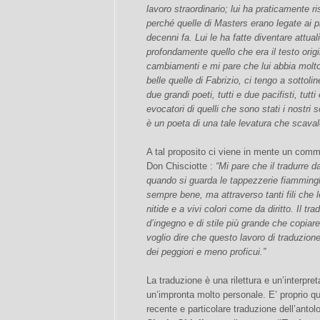
lavoro straordinario; lui ha praticamente r
perché quelle di Masters erano legate ai p
decenni fa. Lui le ha fatte diventare attu
profondamente quello che era il testo orig
cambiamenti e mi pare che lui abbia molto
belle quelle di Fabrizio, ci tengo a sottol
due grandi poeti, tutti e due pacifisti, tutti
evocatori di quelli che sono stati i nostri
è un poeta di una tale levatura che scavalc
A tal proposito ci viene in mente un co
Don Chisciotte :
“Mi pare che il tradurre d
quando si guarda le tappezzerie fiammingh
sempre bene, ma attraverso tanti fili che
nitide e a vivi colori come da diritto. Il tr
d’ingegno e di stile più grande che copiare
voglio dire che questo lavoro di traduzio
dei peggiori e meno proficui.”
La traduzione è una rilettura e un’interpr
un’impronta molto personale. E’ proprio q
recente e particolare traduzione dell’antolo