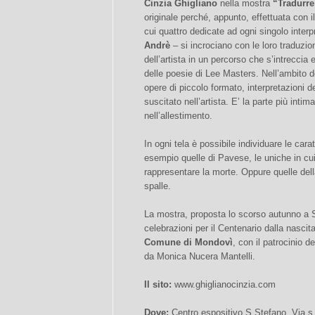
Cinzia Ghigliano
nella mostra
“Tradurre
originale perché, appunto, effettuata con il 
cui quattro dedicate ad ogni singolo inter
Andrè
– si incrociano con le loro traduzio
dell’artista in un percorso che s’intreccia 
delle poesie di Lee Masters. Nell’ambito d
opere di piccolo formato, interpretazioni d
suscitato nell’artista. E’ la parte più inti
nell’allestimento.
In ogni tela è possibile individuare le cara
esempio quelle di Pavese, le uniche in cui
rappresentare la morte. Oppure quelle dell
spalle.
La mostra, proposta lo scorso autunno a S
celebrazioni per il Centenario dalla nasc
Comune di Mondovì
, con il patrocinio d
da Monica Nucera Mantelli.
Il sito:
www.ghiglianocinzia.com
Dove:
Centro espositivo S.Stefano, Via s