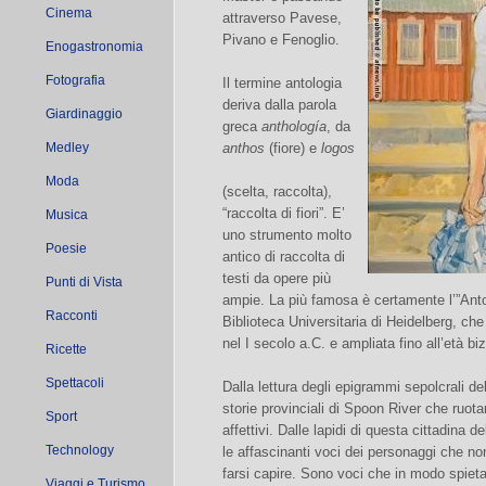
Cinema
attraverso Pavese,
Pivano e Fenoglio.
Enogastronomia
Fotografia
Il termine antologia
deriva dalla parola
Giardinaggio
greca
anthología
, da
Medley
anthos
(fiore) e
logos
Moda
(scelta, raccolta),
“raccolta di fiori”. E’
Musica
uno strumento molto
Poesie
antico di raccolta di
testi da opere più
Punti di Vista
ampie. La più famosa è certamente l’”Anto
Racconti
Biblioteca Universitaria di Heidelberg, ch
nel I secolo a.C. e ampliata fino all’età bi
Ricette
Spettacoli
Dalla lettura degli epigrammi sepolcrali de
storie provinciali di Spoon River che ruot
Sport
affettivi. Dalle lapidi di questa cittadina d
Technology
le affascinanti voci dei personaggi che no
farsi capire. Sono voci che in modo spiet
Viaggi e Turismo