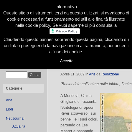
Informativa
Questo sito o gli strumenti terzi da questo utilizzati si avvalgono di
cookie necessari al funzionamento ed utili alle finalità illustrate
nella cookie policy. Se vuoi saperne di più consulta la
Chiudendo questo banner, scorrendo questa pagina, cliccando su
Home
Presentazione
Redazione
Le nostre firme
un link o proseguendo la navigazione in altra maniera, acconsenti
all’uso dei cookie.
Accetta
Tradurre con il colore le strade del
Cerca
Aprile 11, 2009
in
Arte
da
Redazione
“Baciandola coll’anima sulle labbra, l’ani
Categorie
A Mondovì, Cinzia
Arte
Ghigliano ci racconta
l’Antologia di Spoon
Libri
River attraverso i sui
Net Journal
pennelli e i suoi colori,
partendo da Lee
Attualità
Master e passando