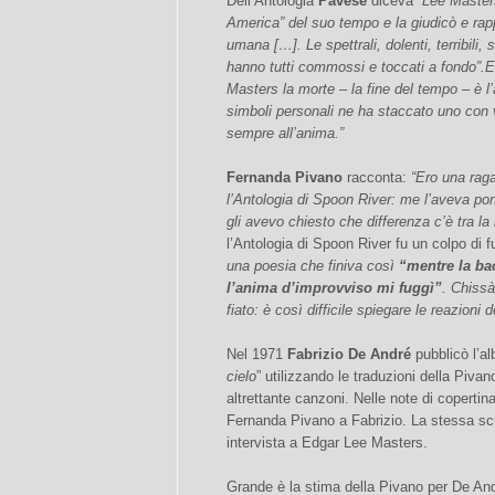
Dell’Antologia
Pavese
diceva
“Lee Master
America” del suo tempo e la giudicò e ra
umana […]. Le spettrali, dolenti, terribili,
hanno tutti commossi e toccati a fondo”.E
Masters la morte – la fine del tempo – è l
simboli personali ne ha staccato uno con v
sempre all’anima.”
Fernanda Pivano
racconta:
“Ero una raga
l’Antologia di Spoon River: me l’aveva p
gli avevo chiesto che differenza c’è tra la
l’Antologia di Spoon River fu un colpo di 
una poesia che finiva così
“mentre la ba
l’anima d’improvviso mi fuggì”
. Chissà
fiato: è così difficile spiegare le reazioni 
Nel 1971
Fabrizio De André
pubblicò l’a
cielo
” utilizzando le traduzioni della Piva
altrettante canzoni. Nelle note di copertina
Fernanda Pivano a Fabrizio. La stessa sc
intervista a Edgar Lee Masters.
Grande è la stima della Pivano per De Andr