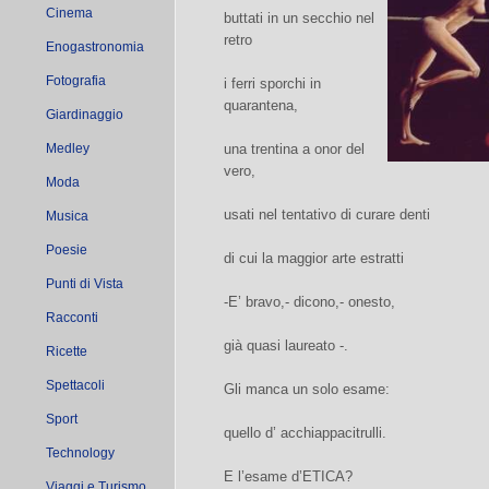
Cinema
buttati in un secchio nel
retro
Enogastronomia
Fotografia
i ferri sporchi in
quarantena,
Giardinaggio
Medley
una trentina a onor del
vero,
Moda
usati nel tentativo di curare denti
Musica
Poesie
di cui la maggior arte estratti
Punti di Vista
-E’ bravo,- dicono,- onesto,
Racconti
già quasi laureato -.
Ricette
Spettacoli
Gli manca un solo esame:
Sport
quello d’ acchiappacitrulli.
Technology
E l’esame d’ETICA?
Viaggi e Turismo