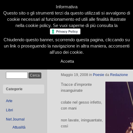
Informativa
Questo sito o gli strumenti terzi da questo utilizzati si avvalgono di
cookie necessari al funzionamento ed utili alle finalità illustrate
nella cookie policy. Se vuoi saperne di più consulta la
Chiudendo questo banner, scorrendo questa pagina, cliccando su
Home
Presentazione
Redazione
Le nostre firme
un link o proseguendo la navigazione in altra maniera, acconsenti
all’uso dei cookie.
Accetta
Tracce d’impronte
Cerca
Maggio 19, 2008
in
Poesie
da
Redazione
Tracce d’impronte
Categorie
insanguinate
Arte
colate nel gesso infetto,
con mani
Libri
Net Journal
non lavate, ininguantate,
così
Attualità