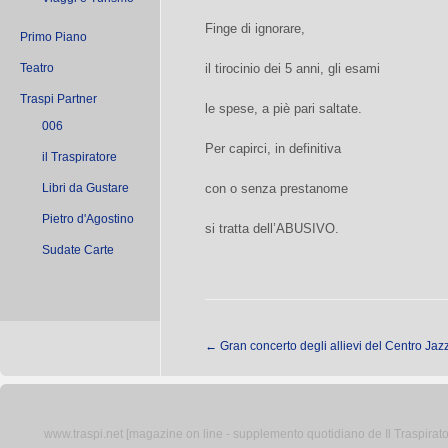
Finge di ignorare,
Primo Piano
Teatro
il tirocinio dei 5 anni, gli esami
Traspi Partner
le spese, a piè pari saltate.
006
Per capirci, in definitiva
il Traspiratore
Libri da Gustare
con o senza prestanome
Pietro d'Agostino
si tratta dell’ABUSIVO.
Sudate Carte
←
Gran concerto degli allievi del Centro Jaz
www.traspi.net [magazine on line - supplemento quotidiano de Il Traspiratore 