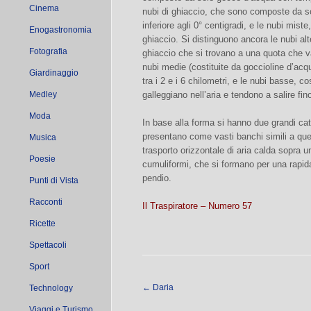
Cinema
nubi di ghiaccio, che sono composte da sol
inferiore agli 0° centigradi, e le nubi mis
Enogastronomia
ghiaccio. Si distinguono ancora le nubi alte
Fotografia
ghiaccio che si trovano a una quota che va 
nubi medie (costituite da goccioline d’acqu
Giardinaggio
tra i 2 e i 6 chilometri, e le nubi basse, c
Medley
galleggiano nell’aria e tendono a salire fi
Moda
In base alla forma si hanno due grandi cate
presentano come vasti banchi simili a quell
Musica
trasporto orizzontale di aria calda sopra un
Poesie
cumuliformi, che si formano per una rapida 
pendio.
Punti di Vista
Racconti
Il Traspiratore – Numero 57
Ricette
Spettacoli
Sport
←
Daria
Technology
Viaggi e Turismo