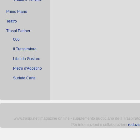
Primo Piano
Teatro
Traspi Partner
006
il Traspiratore
Libri da Gustare
Pietro d'Agostino
Sudate Carte
www.traspi.net [magazine on line - supplemento quotidiano de Il Traspiratore 
Per informazioni e collaborazioni
redazi