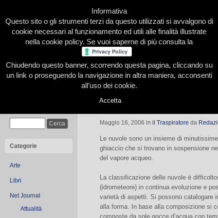
Informativa
Questo sito o gli strumenti terzi da questo utilizzati si avvalgono di
cookie necessari al funzionamento ed utili alle finalità illustrate
nella cookie policy. Se vuoi saperne di più consulta la
Chiudendo questo banner, scorrendo questa pagina, cliccando su
Home
Presentazione
Redazione
Le nostre firme
un link o proseguendo la navigazione in altra maniera, acconsenti
all’uso dei cookie.
Accetta
Tra le nuvole
Cerca
Maggio 16, 2006
in
il Traspiratore
da
Redazi
Le nuvole sono un insieme di minutissime g
Categorie
ghiaccio che si trovano in sospensione ne
del vapore acqueo.
Arte
La classificazione delle nuvole è difficolt
Libri
(idrometeore) in continua evoluzione e p
Net Journal
varietà di aspetti. Si possono catalogare 
alla forma. In base alla composizione si 
Attualità
composte da sole gocce d’acqua con temper