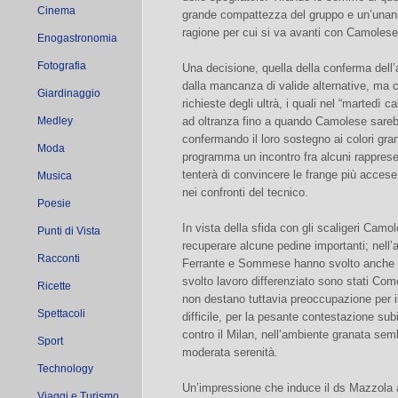
Cinema
grande compattezza del gruppo e un’unanim
ragione per cui si va avanti con Camolese
Enogastronomia
Fotografia
Una decisione, quella della conferma dell’
dalla mancanza di valide alternative, ma c
Giardinaggio
richieste degli ultrà, i quali nel “martedì
Medley
ad oltranza fino a quando Camolese sareb
confermando il loro sostegno ai colori gran
Moda
programma un incontro fra alcuni rappresent
tenterà di convincere le frange più accese 
Musica
nei confronti del tecnico.
Poesie
In vista della sfida con gli scaligeri Camo
Punti di Vista
recuperare alcune pedine importanti; nell’
Racconti
Ferrante e Sommese hanno svolto anche la 
svolto lavoro differenziato sono stati Como
Ricette
non destano tuttavia preoccupazione per i
Spettacoli
difficile, per la pesante contestazione subit
contro il Milan, nell’ambiente granata semb
Sport
moderata serenità.
Technology
Un’impressione che induce il ds Mazzola a
Viaggi e Turismo