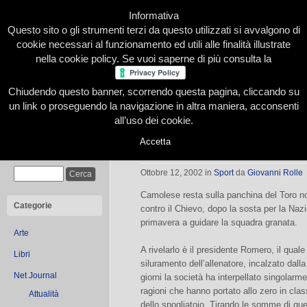
Informativa
Questo sito o gli strumenti terzi da questo utilizzati si avvalgono di
cookie necessari al funzionamento ed utili alle finalità illustrate
nella cookie policy. Se vuoi saperne di più consulta la
Chiudendo questo banner, scorrendo questa pagina, cliccando su
Home
Presentazione
Redazione
Le nostre firme
un link o proseguendo la navigazione in altra maniera, acconsenti
all’uso dei cookie.
Accetta
Toro, avanti con Camolese
Cerca
Ottobre 12, 2002
in
Sport
da
Giovanni Rolle
Camolese resta sulla panchina del Toro no
Categorie
contro il Chievo, dopo la sosta per la Nazi
primavera a guidare la squadra granata.
Arte
A rivelarlo è il presidente Romero, il qual
Libri
siluramento dell’allenatore, incalzato dalla
Net Journal
giorni la società ha interpellato singolarment
ragioni che hanno portato allo zero in classi
Attualità
dello spogliatoio. Tirando le somme di que