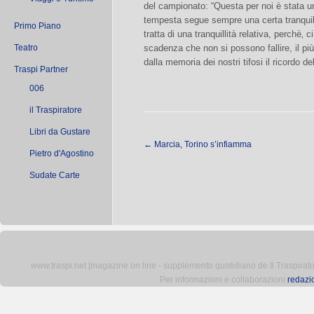
del campionato: “Questa per noi è stata u
tempesta segue sempre una certa tranquill
Primo Piano
tratta di una tranquillità relativa, perchè‚ 
Teatro
scadenza che non si possono fallire, il più
dalla memoria dei nostri tifosi il ricordo de
Traspi Partner
006
il Traspiratore
Libri da Gustare
←
Marcia, Torino s’infiamma
Pietro d'Agostino
Sudate Carte
www.traspi.net [magazine on line - supplemento quotidiano de Il Traspiratore 
Per informazioni e collaborazioni
redazi