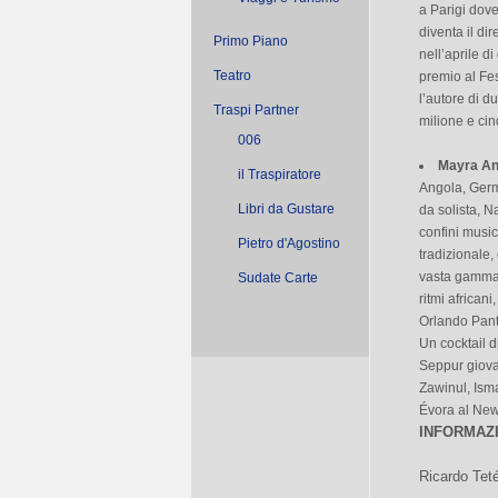
a Parigi dove
diventa il di
Primo Piano
nell’aprile d
Teatro
premio al Fes
l’autore di 
Traspi Partner
milione e ci
006
Mayra A
il Traspiratore
Angola, Germa
Libri da Gustare
da solista, 
confini music
Pietro d'Agostino
tradizionale,
vasta gamma d
Sudate Carte
ritmi african
Orlando Pant
Un cocktail d
Seppur giovan
Zawinul, Ism
Évora al New
INFORMAZ
Ricardo Tet