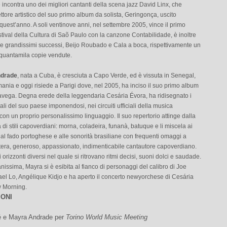
 incontra uno dei migliori cantanti della scena jazz David Linx, che
rettore artistico del suo primo album da solista, Geringonça, uscito
i quest’anno. A soli ventinove anni, nel settembre 2005, vince il primo
tival della Cultura di Saõ Paulo con la canzone Contabilidade, è inoltre
due grandissimi successi, Beijo Roubado e Cala a boca, rispettivamente un
nquantamila copie vendute.
ndrade
, nata a Cuba, è cresciuta a Capo Verde, ed è vissuta in Senegal,
nia e oggi risiede a Parigi dove, nel 2005, ha inciso il suo primo album
Navega. Degna erede della leggendaria Cesária Évora, ha ridisegnato i
ali del suo paese imponendosi, nei circuiti ufficiali della musica
 con un proprio personalissimo linguaggio. Il suo repertorio attinge dalla
i stili capoverdiani: morna, coladeira, funanà, batuque e li miscela ai
i, al fado portoghese e alle sonorità brasiliane con frequenti omaggi a
era, generoso, appassionato, indimenticabile cantautore capoverdiano.
i orizzonti diversi nel quale si ritrovano ritmi decisi, suoni dolci e saudade.
issima, Mayra si è esibita al fianco di personaggi del calibro di Joe
ael Lo, Angélique Kidjo e ha aperto il concerto newyorchese di Cesária
 Morning.
IONI
é e Mayra Andrade per
Torino World Music Meeting