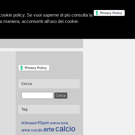
la cookie policy. Se vuoi saperne di più consulta la
 maniera, acconsenti all’uso dei cookie.
Cerca
Tag
#Sport
#Olimpiadi
andrea borla
calcio
arte
anna cuculo