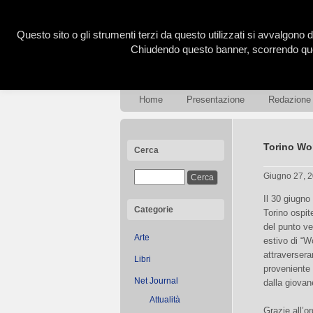
Questo sito o gli strumenti terzi da questo utilizzati si avvalgono d
Chiudendo questo banner, scorrendo ques
Home
Presentazione
Redazione
Torino Wor
Cerca
Giugno 27, 
Il 30 giugno 
Categorie
Torino ospit
del punto ver
Arte
estivo di “W
attraversera
Libri
proveniente 
Net Journal
dalla giova
Attualità
Grazie all’o