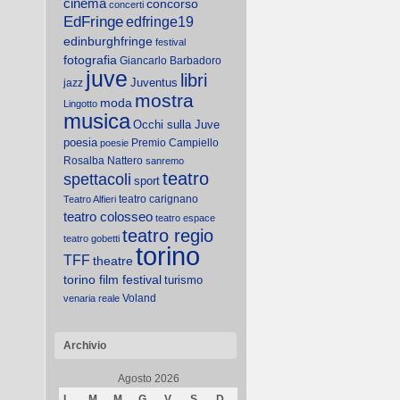
cinema
concorso
concerti
EdFringe
edfringe19
edinburghfringe
festival
fotografia
Giancarlo Barbadoro
juve
libri
Juventus
jazz
mostra
moda
Lingotto
musica
Occhi sulla Juve
poesia
Premio Campiello
poesie
Rosalba Nattero
sanremo
teatro
spettacoli
sport
teatro carignano
Teatro Alfieri
teatro colosseo
teatro espace
teatro regio
teatro gobetti
torino
TFF
theatre
torino film festival
turismo
Voland
venaria reale
Archivio
Agosto 2026
L
M
M
G
V
S
D