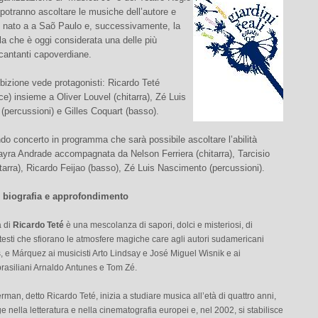
i potranno ascoltare le musiche dell’autore e
 nato a a Saõ Paulo e, successivamente, la
la che è oggi considerata una delle più
cantanti capoverdiane.
bizione vede protagonisti: Ricardo Teté
oce) insieme a Oliver Louvel (chitarra), Zé Luis
percussioni) e Gilles Coquart (basso).
do concerto in programma che sarà possibile ascoltare l’abilità
ayra Andrade accompagnata da Nelson Ferriera (chitarra), Tarcisio
arra), Ricardo Feijao (basso), Zé Luis Nascimento (percussioni).
i biografia e approfondimento
 di
Ricardo Teté
è una mescolanza di sapori, dolci e misteriosi, di
testi che sfiorano le atmosfere magiche care agli autori sudamericani
 e Márquez ai musicisti Arto Lindsay e José Miguel Wisnik e ai
brasiliani Arnaldo Antunes e Tom Zé.
man, detto Ricardo Teté, inizia a studiare musica all’età di quattro anni,
e nella letteratura e nella cinematografia europei e, nel 2002, si stabilisce