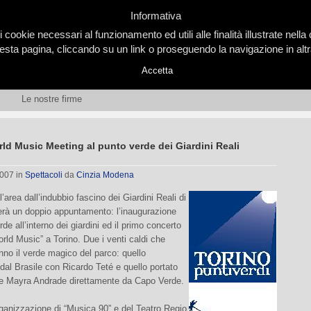
Informativa
i cookie necessari al funzionamento ed utili alle finalità illustrate nel
ta pagina, cliccando su un link o proseguendo la navigazione in altra
Accetta
Le nostre firme
ld Music Meeting al punto verde dei Giardini Reali
2007
in
Spettacoli
da
Cinzia Modena
l’area dall’indubbio fascino dei Giardini Reali di
erà un doppio appuntamento: l’inaugurazione
de all’interno dei giardini ed il primo concerto
orld Music” a Torino. Due i venti caldi che
nno il verde magico del parco: quello
dal Brasile con Ricardo Teté e quello portato
ne Mayra Andrade direttamente da Capo Verde.
rganizzazione di “Musica 90” e del Teatro Regio