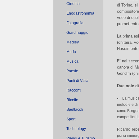
Cinema
di Torino, s
compositore
Enogastronomia
voce di quel
Fotografia
promettenti 
Giardinaggio
La prima esi
Medley
(chitarra, v
Nascimento (
Moda
E’ nel secon
Musica
canora di M
Poesie
Gondim (chit
Punti di Vista
Due note d
Racconti
La musica
Ricette
melodie e di 
Spettacoli
come Borges,
compositori 
Sport
Technology
Ricardo Teper
poi si immerg
Viaggi e Turismo