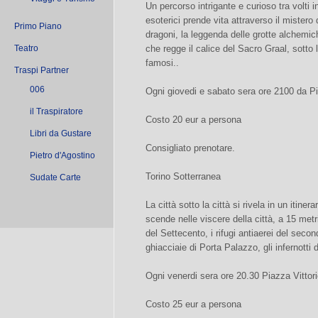
Un percorso intrigante e curioso tra volti 
esoterici prende vita attraverso il mistero 
Primo Piano
dragoni, la leggenda delle grotte alchemic
Teatro
che regge il calice del Sacro Graal, sotto 
famosi..
Traspi Partner
006
Ogni giovedi e sabato sera ore 2100 da P
il Traspiratore
Costo 20 eur a persona
Libri da Gustare
Consigliato prenotare.
Pietro d'Agostino
Torino Sotterranea
Sudate Carte
La città sotto la città si rivela in un itinera
scende nelle viscere della città, a 15 metri 
del Settecento, i rifugi antiaerei del secon
ghiacciaie di Porta Palazzo, gli infernotti 
Ogni venerdi sera ore 20.30 Piazza Vittor
Costo 25 eur a persona