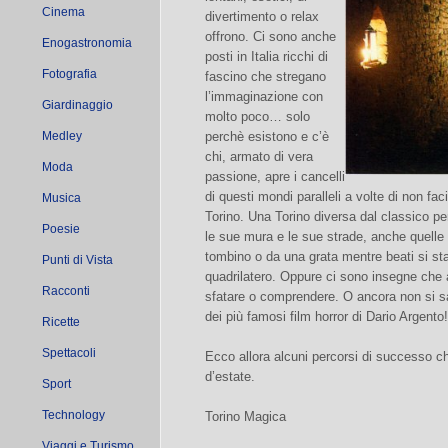
Cinema
divertimento o relax
offrono. Ci sono anche
Enogastronomia
posti in Italia ricchi di
Fotografia
fascino che stregano
l’immaginazione con
Giardinaggio
molto poco… solo
Medley
perchè esistono e c’è
chi, armato di vera
Moda
passione, apre i cancelli
di questi mondi paralleli a volte di non fa
Musica
Torino. Una Torino diversa dal classico pe
Poesie
le sue mura e le sue strade, anche quelle
tombino o da una grata mentre beati si st
Punti di Vista
quadrilatero. Oppure ci sono insegne che 
Racconti
sfatare o comprendere. O ancora non si s
dei più famosi film horror di Dario Argento!
Ricette
Spettacoli
Ecco allora alcuni percorsi di successo
d’estate.
Sport
Technology
Torino Magica
Viaggi e Turismo