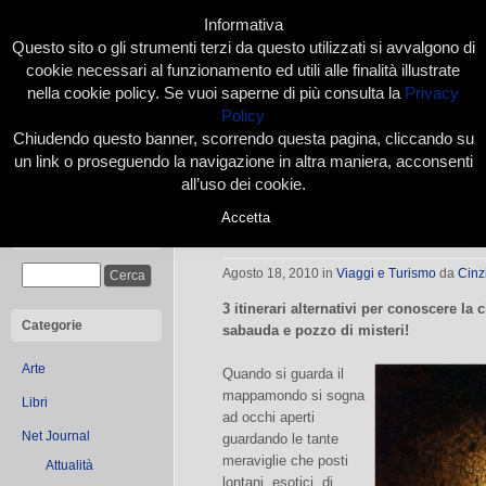
Informativa
Questo sito o gli strumenti terzi da questo utilizzati si avvalgono di
cookie necessari al funzionamento ed utili alle finalità illustrate
nella cookie policy. Se vuoi saperne di più consulta la
Privacy
Policy
Chiudendo questo banner, scorrendo questa pagina, cliccando su
Home
Presentazione
Redazione
Le nostre firme
un link o proseguendo la navigazione in altra maniera, acconsenti
all’uso dei cookie.
Accetta
Torino da scoprire
Cerca
Agosto 18, 2010
in
Viaggi e Turismo
da
Cinz
3 itinerari alternativi per conoscere la 
Categorie
sabauda e pozzo di misteri!
Arte
Quando si guarda il
mappamondo si sogna
Libri
ad occhi aperti
Net Journal
guardando le tante
meraviglie che posti
Attualità
lontani, esotici, di