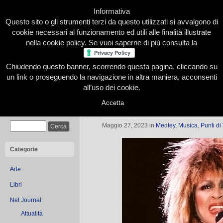
Informativa
Questo sito o gli strumenti terzi da questo utilizzati si avvalgono di
cookie necessari al funzionamento ed utili alle finalità illustrate
nella cookie policy. Se vuoi saperne di più consulta la
Chiudendo questo banner, scorrendo questa pagina, cliccando su
Home
Presentazione
Redazione
Le nostre firme
un link o proseguendo la navigazione in altra maniera, acconsenti
all’uso dei cookie.
Accetta
Tina Turner – Tutta l’Energia del R
Cerca
Maggio 27, 2023
in
Medley
,
Musica
,
Punti di
Categorie
Arte
Libri
Net Journal
Attualità