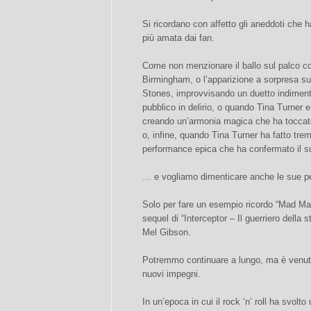
Si ricordano con affetto gli aneddoti che 
più amata dai fan.
Come non menzionare il ballo sul palco c
Birmingham, o l’apparizione a sorpresa su
Stones, improvvisando un duetto indimenti
pubblico in delirio, o quando Tina Turner e
creando un’armonia magica che ha toccato
o, infine, quando Tina Turner ha fatto tr
performance epica che ha confermato il su
… e vogliamo dimenticare anche le sue pe
Solo per fare un esempio ricordo “Mad Max 
sequel di “Interceptor – Il guerriero della 
Mel Gibson.
Potremmo continuare a lungo, ma è venuto
nuovi impegni.
In un’epoca in cui il rock ‘n’ roll ha svolt