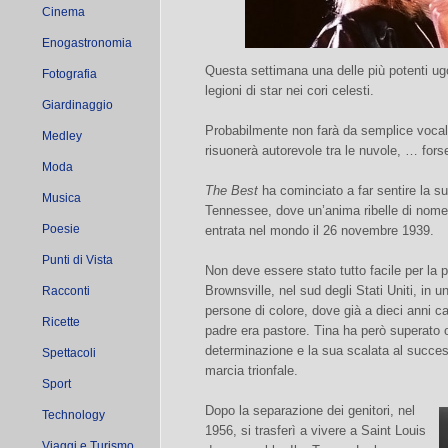
Cinema
Enogastronomia
Questa settimana una delle più potenti ugo
Fotografia
legioni di star nei cori celesti.
Giardinaggio
Probabilmente non farà da semplice vocalis
Medley
risuonerà autorevole tra le nuvole, … for
Moda
The Best
ha cominciato a far sentire la s
Musica
Tennessee, dove un’anima ribelle di nome
Poesie
entrata nel mondo il 26 novembre 1939.
Punti di Vista
Non deve essere stato tutto facile per la 
Brownsville, nel sud degli Stati Uniti, in u
Racconti
persone di colore, dove già a dieci anni c
Ricette
padre era pastore. Tina ha però superato 
determinazione e la sua scalata al succes
Spettacoli
marcia trionfale.
Sport
Dopo la separazione dei genitori, nel
Technology
1956, si trasferì a vivere a Saint Louis
Viaggi e Turismo