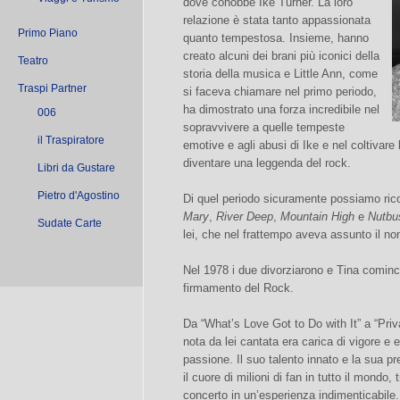
dove conobbe Ike Turner. La loro
relazione è stata tanto appassionata
Primo Piano
quanto tempestosa. Insieme, hanno
creato alcuni dei brani più iconici della
Teatro
storia della musica e Little Ann, come
Traspi Partner
si faceva chiamare nel primo periodo,
ha dimostrato una forza incredibile nel
006
sopravvivere a quelle tempeste
il Traspiratore
emotive e agli abusi di Ike e nel coltivare 
diventare una leggenda del rock.
Libri da Gustare
Pietro d'Agostino
Di quel periodo sicuramente possiamo ri
Mary
,
River Deep
,
Mountain High
e
Nutbus
Sudate Carte
lei, che nel frattempo aveva assunto il nom
Nel 1978 i due divorziarono e Tina cominci
firmamento del Rock.
Da “What’s Love Got to Do with It” a “Priv
nota da lei cantata era carica di vigore e e
passione. Il suo talento innato e la sua 
il cuore di milioni di fan in tutto il mondo,
concerto in un’esperienza indimenticabile.