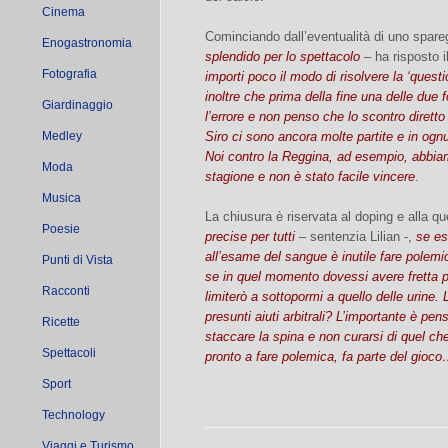
Cinema
Cominciando dall’eventualità di uno spare
Enogastronomia
splendido per lo spettacolo
– ha risposto i
Fotografia
importi poco il modo di risolvere la ‘quest
inoltre che prima della fine una delle due
Giardinaggio
l’errore e non penso che lo scontro diretto
Medley
Siro ci sono ancora molte partite e in og
Noi contro la Reggina, ad esempio, abbiam
Moda
stagione e non è stato facile vincere
.
Musica
La chiusura è riservata al doping e alla qu
Poesie
precise per tutti
– sentenzia Lilian -,
se es
all’esame del sangue è inutile fare polemi
Punti di Vista
se in quel momento dovessi avere fretta p
Racconti
limiterò a sottopormi a quello delle urine. 
presunti aiuti arbitrali? L’importante è pe
Ricette
staccare la spina e non curarsi di quel ch
Spettacoli
pronto a fare polemica, fa parte del gioc
Sport
Technology
Viaggi e Turismo