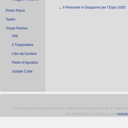
←
Il Piemonte in Giappone per l’Expo 2005
Primo Piano
Teatro
Traspi Partner
006
il Traspiratore
Libri da Gustare
Pietro d'Agostino
Sudate Carte
www.traspi.net [magazine on line - supplemento quotidiano de Il Traspiratore 
Per informazioni e collaborazioni
redazi