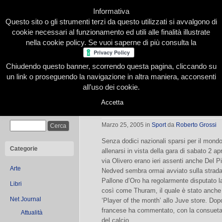
Informativa
Questo sito o gli strumenti terzi da questo utilizzati si avvalgono di
cookie necessari al funzionamento ed utili alle finalità illustrate
nella cookie policy. Se vuoi saperne di più consulta la
Chiudendo questo banner, scorrendo questa pagina, cliccando su
Home
Presentazione
Redazione
Le nostre firme
un link o proseguendo la navigazione in altra maniera, acconsenti
all’uso dei cookie.
Accetta
Thuram player of the month
Cerca
Marzo 25, 2005
in
Sport
da
Roberto Grossi
Senza dodici nazionali sparsi per il mondo
Categorie
allenarsi in vista della gara di sabato 2 ap
via Olivero erano ieri assenti anche Del P
Arte
Nedved sembra ormai avviato sulla strada 
Pallone d’Oro ha regolarmente disputato la 
Libri
così come Thuram, il quale è stato anche
Net Journal
‘Player of the month’ allo Juve store. Dopo 
francese ha commentato, con la consueta s
Attualità
del calcio.