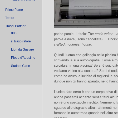
Primo Piano
Teatro
Traspi Partner
006
poche parole. Il titolo:
The erotic writer –
parole
a novel
, sono cancellate). E l’incipi
il Traspiratore
crafted modernist house
.
Libri da Gustare
Quindi l’uomo che galleggia nella piscina
Pietro d'Agostino
scrivendo la sua autobiografia. Come è m
suicidarsi in una piscina? Se si è suicidat
Sudate Carte
vediamo vicino alla scaletta? Se ci è cad
come ha avuto la lucidità di togliersi le s
dunque non gli hanno sparato, né lo hann
L’unico dato certo è che un corpo privo di
anche passargli accanto senza farci alcu
non è uno spettacolo insolito. Nemmeno la
sguardo alle disgrazie altrui, altrimenti n
formano in autostrada quando nell’altro se