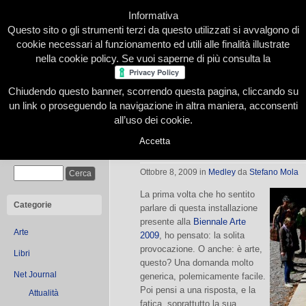
Informativa
Questo sito o gli strumenti terzi da questo utilizzati si avvalgono di
cookie necessari al funzionamento ed utili alle finalità illustrate
nella cookie policy. Se vuoi saperne di più consulta la
Chiudendo questo banner, scorrendo questa pagina, cliccando su
Home
Presentazione
Redazione
Le nostre firme
un link o proseguendo la navigazione in altra maniera, acconsenti
all’uso dei cookie.
Accetta
The Collectors
Cerca
Ottobre 8, 2009
in
Medley
da
Stefano Mola
La prima volta che ho sentito
Categorie
parlare di questa installazione
presente alla
Biennale Arte
Arte
2009
, ho pensato: la solita
provocazione. O anche: è arte,
Libri
questo? Una domanda molto
Net Journal
generica, polemicamente facile.
Poi pensi a una risposta, e la
Attualità
fatica, soprattutto la sua