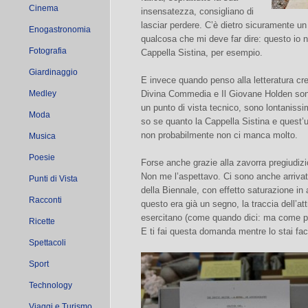
Cinema
insensatezza, consigliano di
lasciar perdere. C’è dietro sicuramente un 
Enogastronomia
qualcosa che mi deve far dire: questo io no
Fotografia
Cappella Sistina, per esempio.
Giardinaggio
E invece quando penso alla letteratura cr
Medley
Divina Commedia e Il Giovane Holden son
un punto di vista tecnico, sono lontaniss
Moda
so se quanto la Cappella Sistina e quest’
non probabilmente non ci manca molto.
Musica
Poesie
Forse anche grazie alla zavorra pregiudizio
Non me l’aspettavo. Ci sono anche arrivat
Punti di Vista
della Biennale, con effetto saturazione in
Racconti
questo era già un segno, la traccia dell’attr
esercitano (come quando dici: ma come po
Ricette
E ti fai questa domanda mentre lo stai fa
Spettacoli
Sport
Technology
Viaggi e Turismo