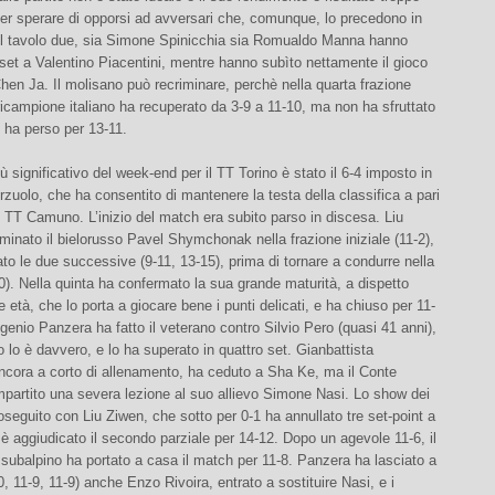
er sperare di opporsi ad avversari che, comunque, lo precedono in
 Al tavolo due, sia Simone Spinicchia sia Romualdo Manna hanno
 set a Valentino Piacentini, mentre hanno subìto nettamente il gioco
hen Ja. Il molisano può recriminare, perchè nella quarta frazione
uricampione italiano ha recuperato da 3-9 a 11-10, ma non ha sfruttato
 e ha perso per 13-11.
più significativo del week-end per il TT Torino è stato il 6-4 imposto in
rzuolo, che ha consentito di mantenere la testa della classifica a pari
l TT Camuno. L’inizio del match era subito parso in discesa. Liu
inato il bielorusso Pavel Shymchonak nella frazione iniziale (11-2),
to le due successive (9-11, 13-15), prima di tornare a condurre nella
0). Nella quinta ha confermato la sua grande maturità, a dispetto
e età, che lo porta a giocare bene i punti delicati, e ha chiuso per 11-
enio Panzera ha fatto il veterano contro Silvio Pero (quasi 41 anni),
 lo è davvero, e lo ha superato in quattro set. Gianbattista
ncora a corto di allenamento, ha ceduto a Sha Ke, ma il Conte
impartito una severa lezione al suo allievo Simone Nasi. Lo show dei
roseguito con Liu Ziwen, che sotto per 0-1 ha annullato tre set-point a
è aggiudicato il secondo parziale per 14-12. Dopo un agevole 11-6, il
ubalpino ha portato a casa il match per 11-8. Panzera ha lasciato a
, 11-9, 11-9) anche Enzo Rivoira, entrato a sostituire Nasi, e i