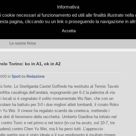
Informativa
i cookie necessari al funzionamento ed utili alle finalità illustrate nel
ta pagina, cliccando su un link o proseguendo la navigazione in altra
Accetta
Le nostre firme
olo Torino: ko in A1, ok in A2
 2005
in
Sport
da
Redazione
più forte. Lo Sterilgarda Castel Goffredo ha restituito al Tennis Tavolo
onfitta casalinga dell’andata, espugnando per 6-2 la palestra di via
i locali si è segnalato il solito monumentale Wu Nan, che con un
colare ha battuto per 3-0 i due migliori atleti lombardi, il croato Roko
n Yu Wei. Il cinese ha regalato scambi da cineteca, mettendo i
ue doti di fenomeno della racchetta. Umberto Giardina ha lottato nel
contro Tosic e nel primo e nel terzo (in cui ha avuto, sul 10-7, tre
iudere) contro Chen Yu Wei, ma li ha persi tutti. L’approccio
alle partite non è stato ideale e il suo rendimento è risultato troppo