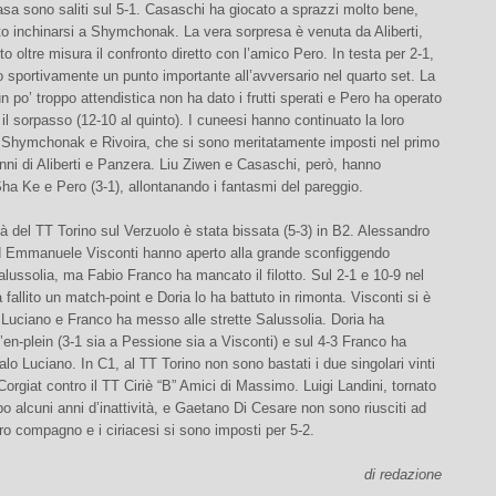
asa sono saliti sul 5-1. Casaschi ha giocato a sprazzi molto bene,
o inchinarsi a Shymchonak. La vera sorpresa è venuta da Aliberti,
to oltre misura il confronto diretto con l’amico Pero. In testa per 2-1,
sportivamente un punto importante all’avversario nel quarto set. La
un po’ troppo attendistica non ha dato i frutti sperati e Pero ha operato
 il sorpasso (12-10 al quinto). I cuneesi hanno continuato la loro
 Shymchonak e Rivoira, che si sono meritatamente imposti nel primo
nni di Aliberti e Panzera. Liu Ziwen e Casaschi, però, hanno
Sha Ke e Pero (3-1), allontanando i fantasmi del pareggio.
tà del TT Torino sul Verzuolo è stata bissata (5-3) in B2. Alessandro
 Emmanuele Visconti hanno aperto alla grande sconfiggendo
lussolia, ma Fabio Franco ha mancato il filotto. Sul 2-1 e 10-9 nel
a fallito un match-point e Doria lo ha battuto in rimonta. Visconti si è
 Luciano e Franco ha messo alle strette Salussolia. Doria ha
’en-plein (3-1 sia a Pessione sia a Visconti) e sul 4-3 Franco ha
palo Luciano. In C1, al TT Torino non sono bastati i due singolari vinti
Corgiat contro il TT Ciriè “B” Amici di Massimo. Luigi Landini, tornato
po alcuni anni d’inattività, e Gaetano Di Cesare non sono riusciti ad
oro compagno e i ciriacesi si sono imposti per 5-2.
di redazione