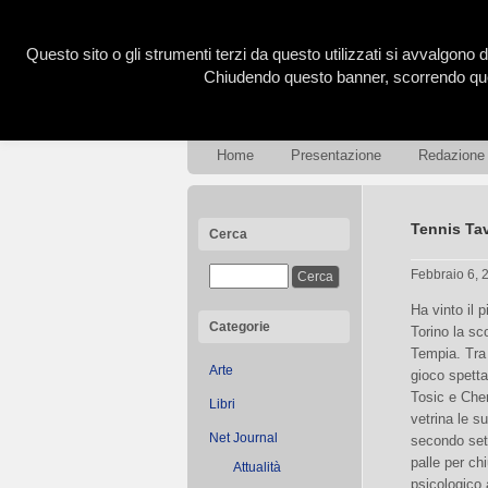
Questo sito o gli strumenti terzi da questo utilizzati si avvalgono d
Chiudendo questo banner, scorrendo ques
Home
Presentazione
Redazione
Tennis Tav
Cerca
Febbraio 6,
Ha vinto il 
Categorie
Torino la sc
Tempia. Tra 
Arte
gioco spetta
Tosic e Che
Libri
vetrina le s
Net Journal
secondo set 
palle per ch
Attualità
psicologico 