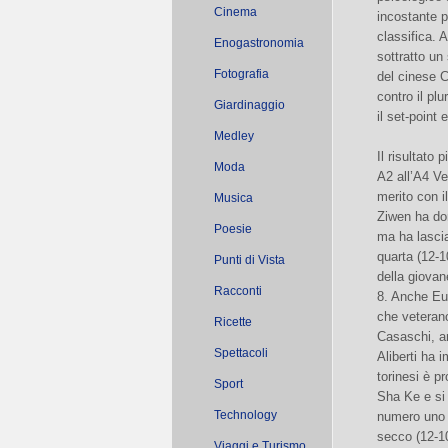
Cinema
incostante p
classifica.
Enogastronomia
sottratto un
Fotografia
del cinese C
contro il pl
Giardinaggio
il set-point
Medley
Il risultato 
Moda
A2 all’A4 Ve
merito con i
Musica
Ziwen ha dom
Poesie
ma ha lascia
quarta (12-1
Punti di Vista
della giovan
Racconti
8. Anche Eug
che veterano
Ricette
Casaschi, a
Spettacoli
Aliberti ha 
torinesi è p
Sport
Sha Ke e si 
Technology
numero uno s
secco (12-10
Viaggi e Turismo