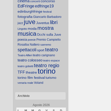
cinema
concorso
concerti
EdFringe
edfringe19
edinburghfringe
festival
fotografia
Giancarlo Barbadoro
juve
libri
Juventus
jazz
mostra
moda
Lingotto
musica
Occhi sulla Juve
poesia
Premio Campiello
poesie
Rosalba Nattero
sanremo
teatro
spettacoli
sport
teatro carignano
Teatro Alfieri
teatro colosseo
teatro espace
teatro regio
teatro gobetti
torino
TFF
theatre
torino film festival
turismo
Voland
venaria reale
Archivio
Agosto 2026
L
M
M
G
V
S
D