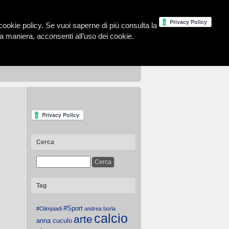
la cookie policy. Se vuoi saperne di più consulta la
 maniera, acconsenti all’uso dei cookie.
Cerca
Tag
#Sport
#Olimpiadi
andrea borla
calcio
arte
anna cuculo