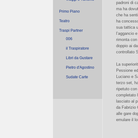
padroni di c
ma ha dovut
Primo Piano
che ha senti
Teatro
ha concesso 
sua tattica 
Traspi Partner
l’aggancio e
006
rimonta con
doppio ai da
il Traspiratore
controllato 
Libri da Gustare
La superiori
Pietro d'Agostino
Pessione ed
Luciano e Sa
Sudate Carte
terzo set, h
ripetuto con
completato l
lasciato al 
da Fabrizio 
alle gare do
emulare il l