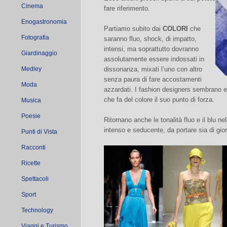
Cinema
fare riferimento.
Enogastronomia
Partiamo subito dai
COLORI
che
Fotografia
saranno fluo, shock, di impatto,
intensi, ma soprattutto dovranno
Giardinaggio
assolutamente essere indossati in
Medley
dissonanza, mixati l’uno con altro
senza paura di fare accostamenti
Moda
azzardati. I fashion designers sembrano es
che fa del colore il suo punto di forza.
Musica
Poesie
Ritornano anche le tonalità fluo e il blu n
intenso e seducente, da portare sia di gio
Punti di Vista
Racconti
Ricette
Spettacoli
Sport
Technology
Viaggi e Turismo