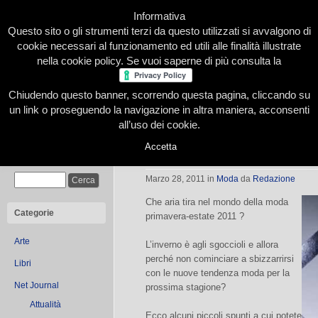
Informativa
Questo sito o gli strumenti terzi da questo utilizzati si avvalgono di
cookie necessari al funzionamento ed utili alle finalità illustrate
nella cookie policy. Se vuoi saperne di più consulta la
Chiudendo questo banner, scorrendo questa pagina, cliccando su
Home
Presentazione
Redazione
Le nostre firme
un link o proseguendo la navigazione in altra maniera, acconsenti
all’uso dei cookie.
Accetta
Tendenze primavera – estate 2011
Cerca
Marzo 28, 2011
in
Moda
da
Redazione
Che aria tira nel mondo della moda
Categorie
primavera-estate 2011 ?
Arte
L’inverno è agli sgoccioli e allora
perché non cominciare a sbizzarrirsi
Libri
con le nuove tendenza moda per la
Net Journal
prossima stagione?
Attualità
Ecco alcuni piccoli spunti a cui potete