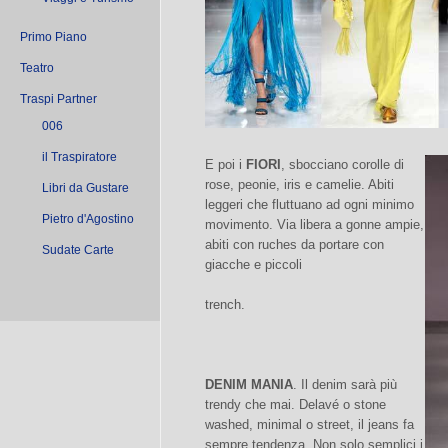
Primo Piano
Teatro
Traspi Partner
006
il Traspiratore
E poi i
FIORI
, sbocciano corolle di
rose, peonie, iris e camelie. Abiti
Libri da Gustare
leggeri che fluttuano ad ogni minimo
Pietro d'Agostino
movimento. Via libera a gonne ampie,
abiti con ruches da portare con
Sudate Carte
giacche e piccoli
trench.
DENIM MANIA
. Il denim sarà più
trendy che mai. Delavé o stone
washed, minimal o street, il jeans fa
sempre tendenza. Non solo semplici i