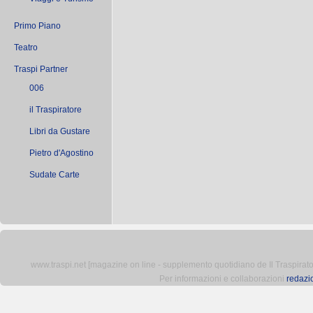
Primo Piano
Teatro
Traspi Partner
006
il Traspiratore
Libri da Gustare
Pietro d'Agostino
Sudate Carte
www.traspi.net [magazine on line - supplemento quotidiano de Il Traspiratore 
Per informazioni e collaborazioni
redazi