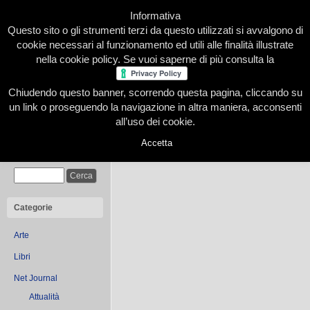
Informativa
Questo sito o gli strumenti terzi da questo utilizzati si avvalgono di
cookie necessari al funzionamento ed utili alle finalità illustrate
nella cookie policy. Se vuoi saperne di più consulta la
Chiudendo questo banner, scorrendo questa pagina, cliccando su
Home
Presentazione
Redazione
Le nostre firme
un link o proseguendo la navigazione in altra maniera, acconsenti
all’uso dei cookie.
Accetta
You are browsing the Blog 
Cerca
Categorie
Arte
Libri
Net Journal
Attualità