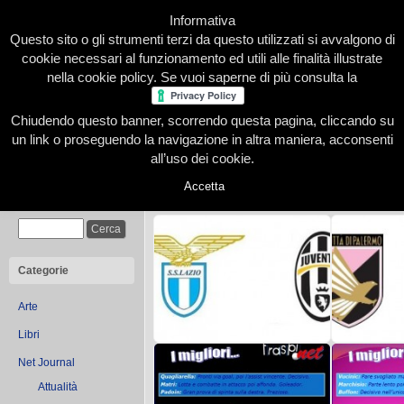
Informativa
Questo sito o gli strumenti terzi da questo utilizzati si avvalgono di
cookie necessari al funzionamento ed utili alle finalità illustrate
nella cookie policy. Se vuoi saperne di più consulta la
Chiudendo questo banner, scorrendo questa pagina, cliccando su
Home
Presentazione
Redazione
Le nostre firme
un link o proseguendo la navigazione in altra maniera, acconsenti
all’uso dei cookie.
Accetta
You are browsing the Blog f
Cerca
Categorie
Arte
Libri
Net Journal
Occhi sulla Juve: Manila
Occhi sul
Attualità
Nazzaro su Lazio-Juve
Marcellini s