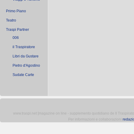
francese a sbloccare il risultato e
raddoppiare. Vucinic e Matri
chiudono il tabellino....
Primo Piano
Teatro
Traspi Partner
006
il Traspiratore
Libri da Gustare
Pietro d'Agostino
Sudate Carte
www.traspi.net [magazine on line - supplemento quotidiano de Il Traspiratore 
Per informazioni e collaborazioni
redazi