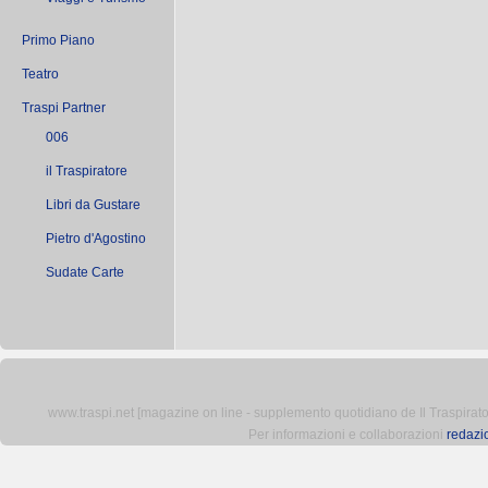
Primo Piano
Teatro
Traspi Partner
006
il Traspiratore
Libri da Gustare
Pietro d'Agostino
Sudate Carte
www.traspi.net [magazine on line - supplemento quotidiano de Il Traspiratore 
Per informazioni e collaborazioni
redazi