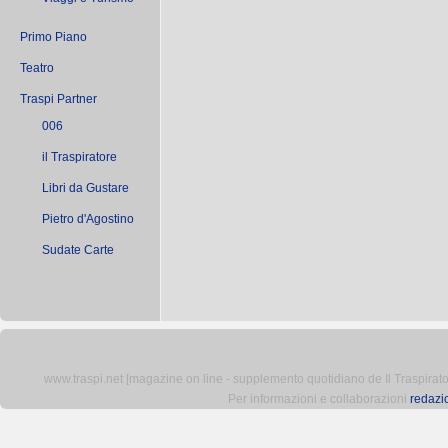
Primo Piano
Teatro
Traspi Partner
006
il Traspiratore
Libri da Gustare
Pietro d'Agostino
Sudate Carte
www.traspi.net [magazine on line - supplemento quotidiano de Il Traspiratore 
Per informazioni e collaborazioni
redazi