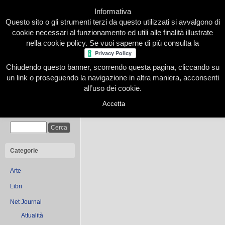
Informativa
Questo sito o gli strumenti terzi da questo utilizzati si avvalgono di
cookie necessari al funzionamento ed utili alle finalità illustrate
nella cookie policy. Se vuoi saperne di più consulta la
Chiudendo questo banner, scorrendo questa pagina, cliccando su
Home
Presentazione
Redazione
Le nostre firme
un link o proseguendo la navigazione in altra maniera, acconsenti
all’uso dei cookie.
Accetta
You are browsing the Blog 
Cerca
Categorie
Arte
Libri
Net Journal
Attualità