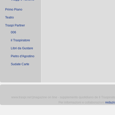
Primo Piano
Teatro
Traspi Partner
006
il Traspiratore
Libri da Gustare
Pietro d'Agostino
Sudate Carte
www.traspi.net [magazine on line - supplemento quotidiano de Il Traspiratore 
Per informazioni e collaborazioni
redazi