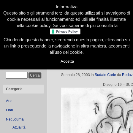
Informativa
Questo sito o gli strumenti terzi da questo utilizzati si avvalgono di
cookie necessari al funzionamento ed utili alle finalità illustrate
nella cookie policy. Se vuoi saperne di più consulta la
Chiudendo questo banner, scorrendo questa pagina, cliccando su
Home
Presentazione
Redazione
Le nostre firme
un link o proseguendo la navigazione in altra maniera, acconsenti
all’uso dei cookie.
Accetta
Sudore d’amore | Sudate Carte Opere
Cerca
Gennaio 28, 2003
in
Sudate Carte
da
Redaz
Disegno 19 – S
Categorie
Arte
Libri
Net Journal
Attualità