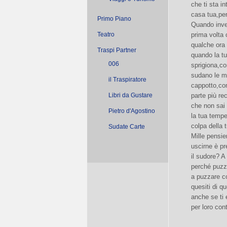
che ti sta i
casa tua,per
Primo Piano
Quando inve
Teatro
prima volta 
qualche ora 
Traspi Partner
quando la tua
006
sprigiona,co
sudano le ma
il Traspiratore
cappotto,com
Libri da Gustare
parte più re
che non sai
Pietro d'Agostino
la tua temp
colpa della 
Sudate Carte
Mille pensie
uscirne è p
il sudore? A
perché puzza
a puzzare c
quesiti di q
anche se ti 
per loro con