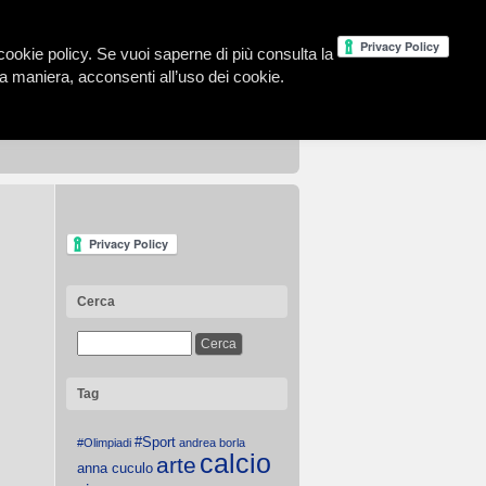
la cookie policy. Se vuoi saperne di più consulta la
 maniera, acconsenti all’uso dei cookie.
Cerca
Tag
#Sport
#Olimpiadi
andrea borla
calcio
arte
anna cuculo