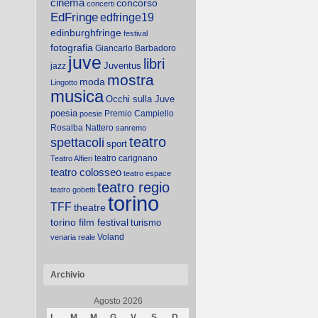
cinema
concorso
concerti
EdFringe
edfringe19
edinburghfringe
festival
fotografia
Giancarlo Barbadoro
juve
libri
Juventus
jazz
mostra
moda
Lingotto
musica
Occhi sulla Juve
poesia
Premio Campiello
poesie
Rosalba Nattero
sanremo
teatro
spettacoli
sport
teatro carignano
Teatro Alfieri
teatro colosseo
teatro espace
teatro regio
teatro gobetti
torino
TFF
theatre
torino film festival
turismo
Voland
venaria reale
Archivio
Agosto 2026
L
M
M
G
V
S
D