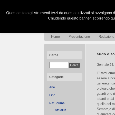
Questo sito o gli strumenti terzi da questo utilizzati si avvalgono d
Chiudendo questo banner, scorrendo ques
Home
Presentazione
Redazione
Sudo o son
Cerca
Gennaio 24,
E’ tardi orm
Categorie
essere since
genere,situa
Arte
orologio,che
guardi e lo 
Libri
istanti e da
Net Journal
quella dei m
Sempre,e di
Attualità
di arrivare 