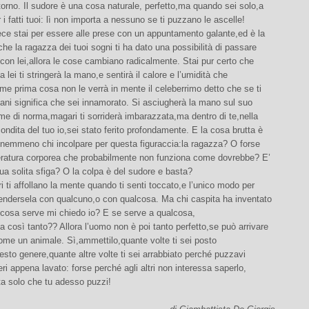
ntorno. Il sudore è una cosa naturale, perfetto,ma quando sei solo,a
 i fatti tuoi: lì non importa a nessuno se ti puzzano le ascelle!
ce stai per essere alle prese con un appuntamento galante,ed è la
che la ragazza dei tuoi sogni ti ha dato una possibilità di passare
con lei,allora le cose cambiano radicalmente. Stai pur certo che
 lei ti stringerà la mano,e sentirà il calore e l’umidità che
me prima cosa non le verrà in mente il celeberrimo detto che se ti
ni significa che sei innamorato. Si asciugherà la mano sul suo
e di norma,magari ti sorriderà imbarazzata,ma dentro di te,nella
condita del tuo io,sei stato ferito profondamente. E la cosa brutta è
 nemmeno chi incolpare per questa figuraccia:la ragazza? O forse
eratura corporea che probabilmente non funziona come dovrebbe? E’
tua solita sfiga? O la colpa è del sudore e basta?
ri ti affollano la mente quando ti senti toccato,e l’unico modo per
rendersela con qualcuno,o con qualcosa. Ma chi caspita ha inventato
 cosa serve mi chiedo io? E se serve a qualcosa,
 così tanto?? Allora l’uomo non è poi tanto perfetto,se può arrivare
ome un animale. Sì,ammettilo,quante volte ti sei posto
uesto genere,quante altre volte ti sei arrabbiato perché puzzavi
eri appena lavato: forse perché agli altri non interessa saperlo,
ta solo che tu adesso puzzi!