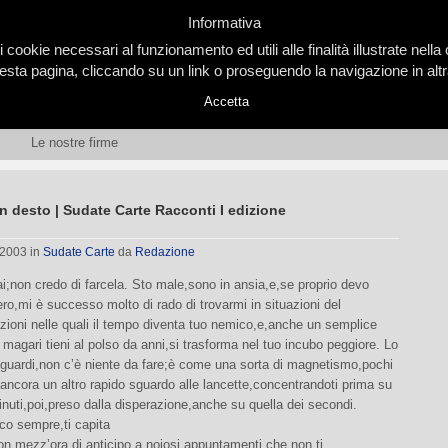
Informativa
i cookie necessari al funzionamento ed utili alle finalità illustrate nel
ta pagina, cliccando su un link o proseguendo la navigazione in altra
Accetta
Le nostre firme
 desto | Sudate Carte Racconti I edizione
 2003
in
Sudate Carte
da
Redazione
ai;non credo di farcela. Sto male,sono in ansia,e,se proprio devo
ro,mi è successo molto di rado di trovarmi in situazioni del
zioni nelle quali il tempo diventa tuo nemico,e,anche un semplice
 magari tieni al polso da anni,si trasforma nel tuo incubo peggiore. Lo
riguardi,non c’è niente da fare;è come una sorta di magnetismo,pochi
i ancora un altro rapido sguardo alle lancette,concentrandoti prima su
inuti,poi,preso dalla disperazione,anche su quella dei secondi.
co sempre,ti capita
con mezz’ora di anticipo a noiosi appuntamenti che non ti