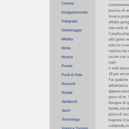
Cinema
cambieranno 
preciso di un
Enogastronomia
Invece,propr
Fotografia
affatto giu
una serie di
Giardinaggio
Caspita,propr
Medley
altri giorni
noie,ho svuo
Moda
narciso,ma m
uscire con u
Musica
tram
Poesie
e vedi passar
18,poi ancora
Punti di Vista
Fai qualche 
Racconti
abbastanza l
appena passa
Ricette
gioco di te.
Spettacoli
bisogno di q
freddo,ma de
Sport
prima di usc
Technology
bagnare il t
colabrodo,ini
Viaggi e Turismo