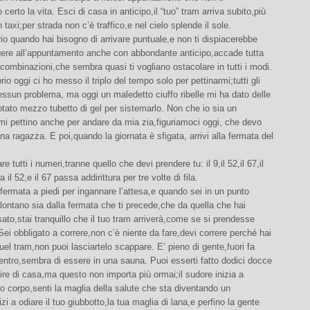
certo la vita. Esci di casa in anticipo,il “tuo” tram arriva subito,più
 taxi;per strada non c’è traffico,e nel cielo splende il sole.
io quando hai bisogno di arrivare puntuale,e non ti dispiacerebbe
ngere all’appuntamento anche con abbondante anticipo,accade tutta
 combinazioni,che sembra quasi ti vogliano ostacolare in tutti i modi.
io oggi ci ho messo il triplo del tempo solo per pettinarmi;tutti gli
 nessun problema, ma oggi un maledetto ciuffo ribelle mi ha dato delle
tato mezzo tubetto di gel per sistemarlo. Non che io sia un
i pettino anche per andare da mia zia,figuriamoci oggi, che devo
na ragazza. E poi,quando la giornata è sfigata, arrivi alla fermata del
e tutti i numeri,tranne quello che devi prendere tu: il 9,il 52,il 67,il
 il 52,e il 67 passa addirittura per tre volte di fila.
fermata a piedi per ingannare l’attesa,e quando sei in un punto
ontano sia dalla fermata che ti precede,che da quella che hai
to,stai tranquillo che il tuo tram arriverà,come se si prendesse
 Sei obbligato a correre,non c’è niente da fare,devi correre perché hai
uel tram,non puoi lasciartelo scappare. E’ pieno di gente,fuori fa
ntro,sembra di essere in una sauna. Puoi esserti fatto dodici docce
ire di casa,ma questo non importa più ormai;il sudore inizia a
uo corpo,senti la maglia della salute che sta diventando un
zi a odiare il tuo giubbotto,la tua maglia di lana,e perfino la gente