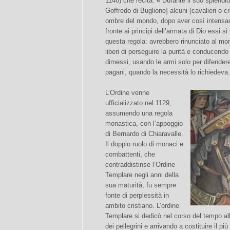
1140) che recita:
«
Durante il suo splendid
Goffredo di Buglione] alcuni [cavalieri o cr
ombre del mondo, dopo aver così intensame
fronte ai principi dell’armata di Dio essi 
questa regola: avrebbero rinunciato al mo
liberi di perseguire la purità e conducendo
dimessi, usando le armi solo per difendere 
pagani, quando la necessità lo richiedeva
L’Ordine venne
ufficializzato nel 1129,
assumendo una regola
monastica, con l’appoggio
di Bernardo di Chiaravalle.
Il doppio ruolo di monaci e
combattenti, che
contraddistinse l’Ordine
Templare negli anni della
sua maturità, fu sempre
fonte di perplessità in
ambito cristiano. L’ordine
Templare si dedicò nel corso del tempo alle
dei pellegrini e arrivando a costituire il p