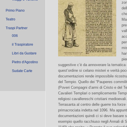
zon
del
Primo Piano
che
Teatro
Man
pre
Traspi Partner
val
006
acc
per
il Traspiratore
mis
Libri da Gustare
han
pie
Pietro d'Agostino
suggestive c’è da annoverare la tematica 
quest’ordine si celano misteri e verità po
Sudate Carte
documentazioni rende impossibile ricostruir
del Tempio. Quello dei “Pauperes commili
(Poveri Compagni d’armi di Cristo e del 
Cavalieri Templari o semplicemente Templar
religiosi cavallereschi cristiani medioevali
Terrasanta al centro delle guerre tra forze
primacrociata indetta nel 1096. Ma appunt
documentazioni quindi ci si deve basare su
esempio quello racchiuso negli Annali di S