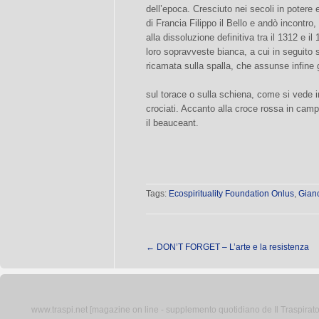
dell’epoca. Cresciuto nei secoli in potere e
di Francia Filippo il Bello e andò incontr
alla dissoluzione definitiva tra il 1312 e il 
loro sopravveste bianca, a cui in seguito 
ricamata sulla spalla, che assunse infine 
sul torace o sulla schiena, come si vede i
crociati. Accanto alla croce rossa in campo
il beauceant.
Tags:
Ecospirituality Foundation Onlus
,
Gian
←
DON’T FORGET – L’arte e la resistenza
www.traspi.net [magazine on line - supplemento quotidiano de Il Traspiratore 