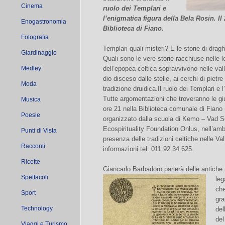
Cinema
ruolo dei Templari e
l’enigmatica figura della Bela Rosin. Il
Enogastronomia
Biblioteca di Fiano.
Fotografia
Templari quali misteri? E le storie di dr
Giardinaggio
Quali sono le vere storie racchiuse nelle 
Medley
dell’epopea celtica sopravvivono nelle vall
dio disceso dalle stelle, ai cerchi di pietre
Moda
tradizione druidica.Il ruolo dei Templari e 
Tutte argomentazioni che troveranno le giu
Musica
ore 21 nella Biblioteca comunale di Fiano 
Poesie
organizzato dalla scuola di Kemo – Vad So
Ecospirituality Foundation Onlus, nell’amb
Punti di Vista
presenza delle tradizioni celtiche nelle Val
Racconti
informazioni tel. 011 92 34 625.
Ricette
Giancarlo Barbadoro parlerà delle antiche t
Spettacoli
leg
che
Sport
gra
Technology
del
del
Viaggi e Turismo