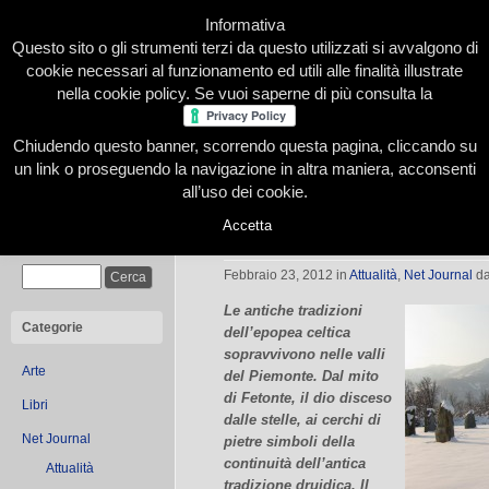
Informativa
Questo sito o gli strumenti terzi da questo utilizzati si avvalgono di
cookie necessari al funzionamento ed utili alle finalità illustrate
nella cookie policy. Se vuoi saperne di più consulta la
Chiudendo questo banner, scorrendo questa pagina, cliccando su
Home
Presentazione
Redazione
Le nostre firme
un link o proseguendo la navigazione in altra maniera, acconsenti
all’uso dei cookie.
Accetta
Storie di draghi, cromlech e templar
Cerca
Febbraio 23, 2012
in
Attualità
,
Net Journal
d
Le antiche tradizioni
Categorie
dell’epopea celtica
sopravvivono nelle valli
Arte
del Piemonte. Dal mito
di Fetonte, il dio disceso
Libri
dalle stelle, ai cerchi di
Net Journal
pietre simboli della
continuità dell’antica
Attualità
tradizione druidica. Il