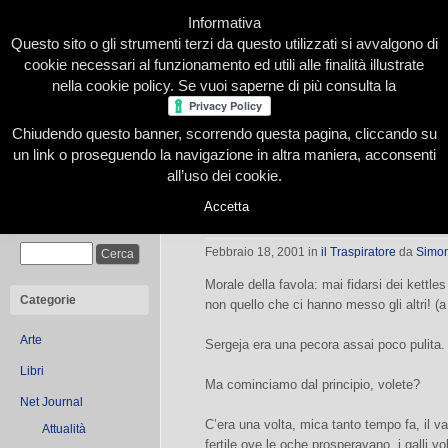
Informativa
Questo sito o gli strumenti terzi da questo utilizzati si avvalgono di
cookie necessari al funzionamento ed utili alle finalità illustrate
nella cookie policy. Se vuoi saperne di più consulta la
Chiudendo questo banner, scorrendo questa pagina, cliccando su
Home
Presentazione
Redazione
Le nostre firme
un link o proseguendo la navigazione in altra maniera, acconsenti
all’uso dei cookie.
Accetta
Storia della pecora e dell’acaro na
Cerca
Febbraio 18, 2001
in
il Traspiratore
da
Simon
Morale della favola: mai fidarsi dei kettles
Categorie
non quello che ci hanno messo gli altri! (a
Arte
Sergeja era una pecora assai poco pulita. 
Libri
Ma cominciamo dal principio, volete?
Net Journal
C’era una volta, mica tanto tempo fa, il va
Attualità
fertile ove le oche prosperavano, i galli vo