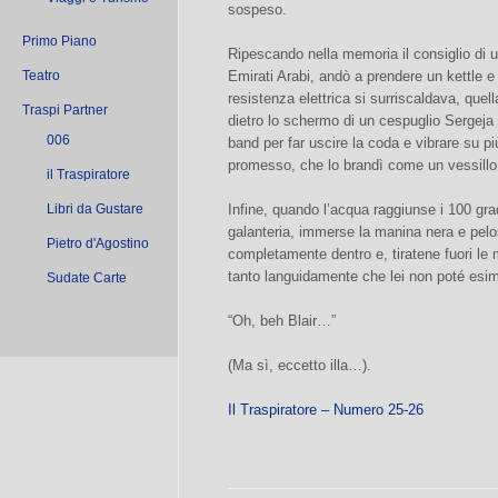
sospeso.
Primo Piano
Ripescando nella memoria il consiglio di 
Teatro
Emirati Arabi, andò a prendere un kettle e 
resistenza elettrica si surriscaldava, quell
Traspi Partner
dietro lo schermo di un cespuglio Sergeja 
006
band per far uscire la coda e vibrare su 
promesso, che lo brandì come un vessillo
il Traspiratore
Libri da Gustare
Infine, quando l’acqua raggiunse i 100 gra
galanteria, immerse la manina nera e pelos
Pietro d'Agostino
completamente dentro e, tiratene fuori le 
tanto languidamente che lei non poté esime
Sudate Carte
“Oh, beh Blair…”
(Ma sì, eccetto illa…).
Il Traspiratore – Numero 25-26