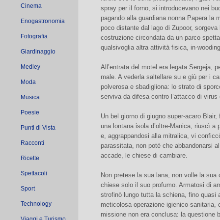
Cinema
spray per il forno, si introducevano nei buc
pagando alla guardiana nonna Papera la mo
Enogastronomia
poco distante dal lago di Zupoor, sorgeva 
Fotografia
costruzione circondata da un parco spettac
qualsivoglia altra attività fisica, in-woodi
Giardinaggio
Medley
All’entrata del motel era legata Sergeja, 
male. A vederla saltellare su e giù per i cam
Moda
polverosa e sbadigliona: lo strato di sporc
serviva da difesa contro l’attacco di viru
Musica
Poesie
Un bel giorno di giugno super-acaro Blair,
una lontana isola d’oltre-Manica, riuscì a
Punti di Vista
e, aggrappandosi alla mitralica, vi conficc
Racconti
parassitata, non poté che abbandonarsi a
accade, le chiese di cambiare.
Ricette
Spettacoli
Non pretese la sua lana, non volle la sua
chiese solo il suo profumo. Armatosi di am
Sport
strofinò lungo tutta la schiena, fino quasi 
Technology
meticolosa operazione igienico-sanitaria, 
missione non era conclusa: la questione b
Viaggi e Turismo