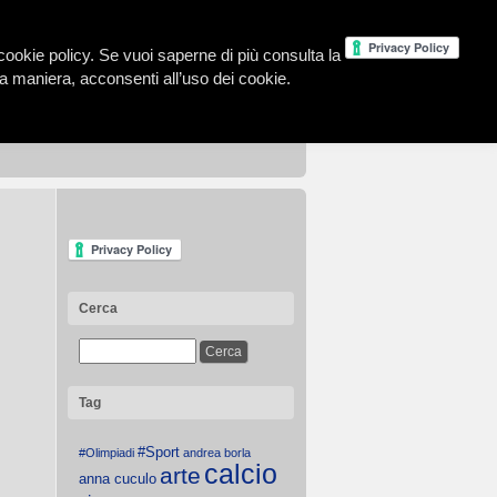
la cookie policy. Se vuoi saperne di più consulta la
 maniera, acconsenti all’uso dei cookie.
Cerca
Tag
#Sport
#Olimpiadi
andrea borla
calcio
arte
anna cuculo