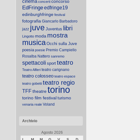
cinema
concorso
concerti
EdFringe
edfringe19
edinburghfringe
festival
fotografia
Giancarlo Barbadoro
juve
libri
Juventus
jazz
mostra
moda
Lingotto
musica
Occhi sulla Juve
poesia
Premio Campiello
poesie
Rosalba Nattero
sanremo
teatro
spettacoli
sport
teatro carignano
Teatro Alfieri
teatro colosseo
teatro espace
teatro regio
teatro gobetti
torino
TFF
theatre
torino film festival
turismo
Voland
venaria reale
Archivio
Agosto 2026
L
M
M
G
V
S
D