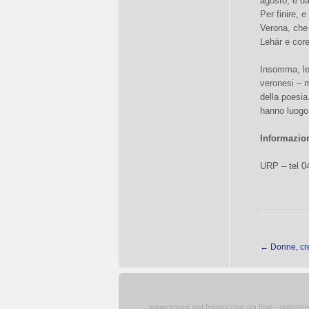
agosto, e da
Per finire, 
Verona, che
Lehàr e core
Insomma, le 
veronesi – m
della poesia.
hanno luogo,
Informazion
URP – tel 0
←
Donne, cre
www.traspi.net [magazine on line - supplemen