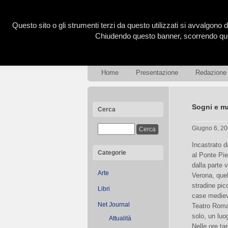
Questo sito o gli strumenti terzi da questo utilizzati si avvalgono d
Chiudendo questo banner, scorrendo ques
Home
Presentazione
Redazione
Sogni e ma
Cerca
Giugno 6, 2
Incastrato d
Categorie
al Ponte Pie
dalla parte 
Arte
Verona, quel
stradine picc
Libri
case medieva
Net Journal
Teatro Roma
solo, un luo
Attualità
Nelle ore ta