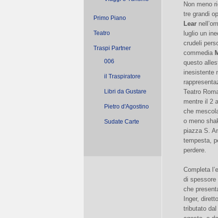
Non meno ric
tre grandi o
Primo Piano
Lear
nell’om
Teatro
luglio un in
crudeli pers
Traspi Partner
commedia
M
006
questo alles
inesistente n
il Traspiratore
rappresentaz
Libri da Gustare
Teatro Roma
mentre il 2 
Pietro d'Agostino
che mescola 
o meno shake
Sudate Carte
piazza S. An
tempesta, pe
perdere.
Completa l’
di spessore i
che present
Inger, diret
tributato da