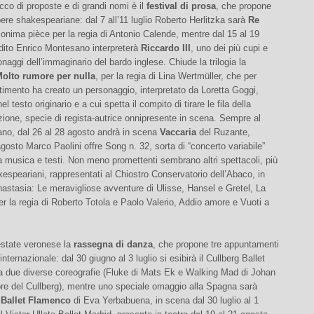
co di proposte e di grandi nomi è il
festival di prosa
, che propone
pere shakespeariane: dal 7 all’11 luglio Roberto Herlitzka sarà
Re
onima pièce per la regia di Antonio Calende, mentre dal 15 al 19
edito Enrico Montesano interpreterà
Riccardo III
, uno dei più cupi e
onaggi dell’immaginario del bardo inglese. Chiude la trilogia la
olto rumore per nulla
, per la regia di Lina Wertmüller, che per
timento ha creato un personaggio, interpretato da Loretta Goggi,
el testo originario e a cui spetta il compito di tirare le fila della
ione, specie di regista-autrice onnipresente in scena. Sempre al
no, dal 26 al 28 agosto andrà in scena
Vaccaria
del Ruzante,
agosto Marco Paolini offre Song n. 32, sorta di “concerto variabile”
musica e testi. Non meno promettenti sembrano altri spettacoli, più
speariani, rappresentati al Chiostro Conservatorio dell’Abaco, in
astasia: Le meravigliose avventure di Ulisse, Hansel e Gretel, La
r la regia di Roberto Totola e Paolo Valerio, Addio amore e Vuoti a
estate veronese la
rassegna di danza
, che propone tre appuntamenti
nternazionale: dal 30 giugno al 3 luglio si esibirà il Cullberg Ballet
a due diverse coreografie (Fluke di Mats Ek e Walking Mad di Johan
tore del Cullberg), mentre uno speciale omaggio alla Spagna sarà
l
Ballet Flamenco
di Eva Yerbabuena, in scena dal 30 luglio al 1