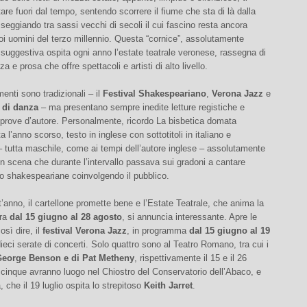
are fuori dal tempo, sentendo scorrere il fiume che sta di là dalla
seggiando tra sassi vecchi di secoli il cui fascino resta ancora
noi uomini del terzo millennio. Questa “cornice”, assolutamente
 suggestiva ospita ogni anno l’estate teatrale veronese, rassegna di
 e prosa che offre spettacoli e artisti di alto livello.
enti sono tradizionali – il
Festival Shakespeariano
,
Verona Jazz
e
 di danza
– ma presentano sempre inedite letture registiche e
 prove d’autore. Personalmente, ricordo La bisbetica domata
 l’anno scorso, testo in inglese con sottotitoli in italiano e
 tutta maschile, come ai tempi dell’autore inglese – assolutamente
in scena che durante l’intervallo passava sui gradoni a cantare
o shakespeariane coinvolgendo il pubblico.
anno, il cartellone promette bene e l’Estate Teatrale, che anima la
era
dal 15 giugno al 28 agosto
, si annuncia interessante. Apre le
osì dire, il
festival Verona Jazz
, in programma
dal 15 giugno al 19
eci serate di concerti. Solo quattro sono al Teatro Romano, tra cui i
eorge Benson e di Pat Metheny
, rispettivamente il 15 e il 26
i cinque avranno luogo nel Chiostro del Conservatorio dell’Abaco, e
, che il 19 luglio ospita lo strepitoso
Keith Jarret
.