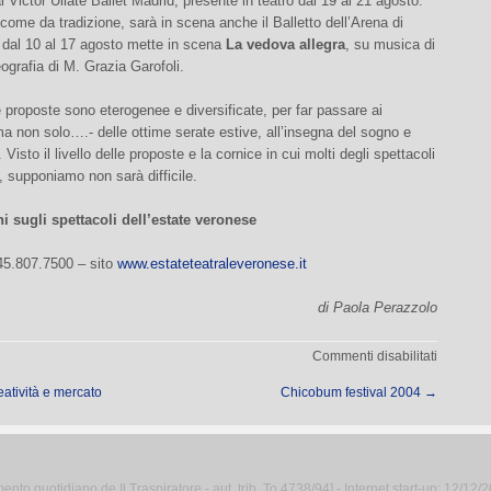
l Victor Ullate Ballet Madrid, presente in teatro dal 19 al 21 agosto.
e come da tradizione, sarà in scena anche il Balletto dell’Arena di
 dal 10 al 17 agosto mette in scena
La vedova allegra
, su musica di
ografia di M. Grazia Garofoli.
proposte sono eterogenee e diversificate, per far passare ai
a non solo….- delle ottime serate estive, all’insegna del sogno e
 Visto il livello delle proposte e la cornice in cui molti degli spettacoli
 supponiamo non sarà difficile.
i sugli spettacoli dell’estate veronese
45.807.7500 – sito
www.estateteatraleveronese.it
di Paola Perazzolo
su
Commenti disabilitati
Sogni
atività e mercato
Chicobum festival 2004
→
e
magie
nelle
notti
estive
to quotidiano de Il Traspiratore - aut. trib. To 4738/94] - Internet start-up: 12/12/