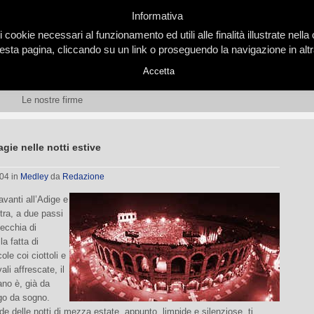
Informativa
i cookie necessari al funzionamento ed utili alle finalità illustrate nel
ta pagina, cliccando su un link o proseguendo la navigazione in altra
Accetta
Le nostre firme
gie nelle notti estive
004
in
Medley
da
Redazione
avanti all’Adige e
tra, a due passi
vecchia di
la fatta di
ole coi ciottoli e
li affrescate, il
no è, già da
go da sogno.
rde delle notti di mezza estate, appunto, limpide e silenziose, ti