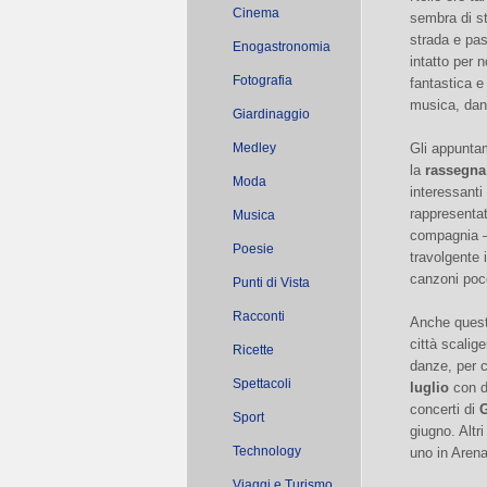
Cinema
sembra di st
strada e pas
Enogastronomia
intatto per 
Fotografia
fantastica e
musica, danza
Giardinaggio
Medley
Gli appuntam
la
rassegna
Moda
interessanti
rappresentata
Musica
compagnia –
Poesie
travolgente 
canzoni poc
Punti di Vista
Racconti
Anche quest’
città scalig
Ricette
danze, per c
Spettacoli
luglio
con di
concerti di
G
Sport
giugno. Altr
Technology
uno in Arena
Viaggi e Turismo