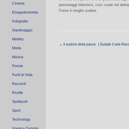
Cinema
personaggi televisivi, così curati nel dettag
Forse è meglio sudare.
Enogastronomia
Fotografia
Giardinaggio
Medley
←
Il sudore della paura | Sudate Carte Racc
Moda
Musica
Poesie
Punti di Vista
Racconti
Ricette
Spettacoli
Sport
Technology
Viaggi e Turismo