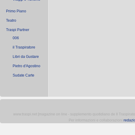
Primo Piano
Teatro
Traspi Partner
006
il Traspiratore
Libri da Gustare
Pietro d'Agostino
Sudate Carte
www.traspi.net [magazine on line - supplemento quotidiano de Il Traspiratore 
Per informazioni e collaborazioni
redazi