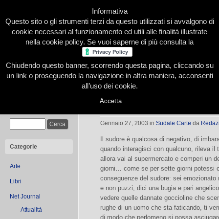
Informativa
Questo sito o gli strumenti terzi da questo utilizzati si avvalgono di
cookie necessari al funzionamento ed utili alle finalità illustrate
nella cookie policy. Se vuoi saperne di più consulta la
Chiudendo questo banner, scorrendo questa pagina, cliccando su
Home
Presentazione
Redazione
Le nostre firme
un link o proseguendo la navigazione in altra maniera, acconsenti
all’uso dei cookie.
Accetta
Sofisticata | Sudate Carte Racconti 
Cerca
Gennaio 27, 2003
in
Sudate Carte
da
Redaz
Il sudore è qualcosa di negativo, di imbara
Categorie
quando interagisci con qualcuno, rileva il 
allora vai al supermercato e comperi un de
Arte
giorni… come se per sette giorni potessi ca
conseguenze del sudore: sei emozionato ma
Libri
e non puzzi, dici una bugia e pari angelic
Net Journal
vedere quelle dannate goccioline che sce
rughe di un uomo che sta faticando, ti verr
Attualità
di modo che perlomeno si possa asciugare.