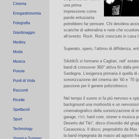
Cinema
una prima
impressione come
Enogastronomia
parole entusiasta
Fotografia
potrebbero far pensare. Chi desidera assis
scariche di adrenalina e note che scuoton
Giardinaggio
all’evento. Rock. Rock cresciuto in casa
Medley
Superato, spero, l’attimo di diffidenza, en
Moda
SikitikiS si formano a Cagliari, nell’ esta
Musica
band di crossover 360° attiva fin dalla pr
Poesie
Sardegna. L’esigenza primaria è quella di
sonorizzazione del cinema dei ’60 e ’70 (pe
Punti di Vista
passione per il genere poliziottesco.
Racconti
Nel tempo il suono si fa più nervoso e sp
Ricette
background una morbosità e un nervosismo
Spettacoli
cinematografico della sonorizzazione di i
garage, r’n’r, hard core, stoner e musica 
Sport
Deserto del Tiki”, disco d’esordio del gr
Technology
Casasonica. Il disco, preprodotto da Max
la band impegnata da marzo ad agosto fra
Viaggi e Turismo