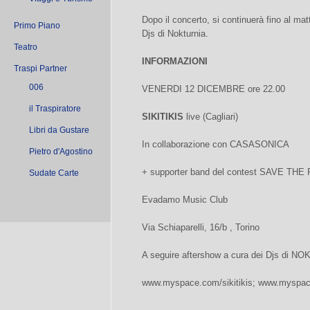
Dopo il concerto, si continuerà fino al ma
Primo Piano
Djs di Nokturnia.
Teatro
INFORMAZIONI
Traspi Partner
006
VENERDI 12 DICEMBRE ore 22.00
il Traspiratore
SIKITIKIS
live (Cagliari)
Libri da Gustare
In collaborazione con CASASONICA
Pietro d'Agostino
+ supporter band del contest SAVE TH
Sudate Carte
Evadamo Music Club
Via Schiaparelli, 16/b , Torino
A seguire aftershow a cura dei Djs di N
www.myspace.com/sikitikis; www.myspa