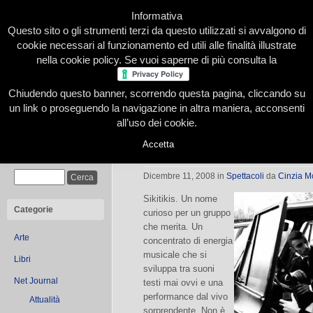
Informativa
Questo sito o gli strumenti terzi da questo utilizzati si avvalgono di
cookie necessari al funzionamento ed utili alle finalità illustrate
nella cookie policy. Se vuoi saperne di più consulta la
Chiudendo questo banner, scorrendo questa pagina, cliccando su
Home
Presentazione
Redazione
Le nostre firme
un link o proseguendo la navigazione in altra maniera, acconsenti
all’uso dei cookie.
Accetta
Sikitikis, Rock sardo in casa sabau
Cerca
Dicembre 11, 2008
in
Spettacoli
da
Cinzia 
Sikitikis. Un nome
Categorie
curioso per un gruppo
che merita. Un
Arte
concentrato di energia
musicale che si
Libri
sviluppa tra suoni
Net Journal
testi mai ovvi e una
performance dal vivo
Attualità
sorprendente. Non è