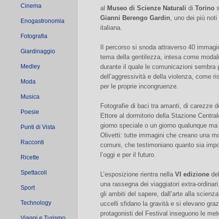
Cinema
al
Museo di Scienze Naturali
di
Torino
s
Gianni Berengo Gardin
, uno dei più noti
Enogastronomia
italiana.
Fotografia
Il percorso si snoda attraverso 40 immagin
Giardinaggio
tema della gentilezza, intesa come modali
Medley
durante il quale le comunicazioni sembra p
dell’aggressività e della violenza, come ri
Moda
per le proprie incongruenze.
Musica
Fotografie di baci tra amanti, di carezze d
Poesie
Ettore al dormitorio della Stazione Centrale
giorno speciale o un giorno qualunque ma i
Punti di Vista
Olivetti: tutte immagini che creano una mo
Racconti
comuni, che testimoniano quanto sia impor
l’oggi e per il futuro.
Ricette
Spettacoli
L’esposizione rientra nella
VI edizione
de
una rassegna dei viaggiatori extra-ordinar
Sport
gli ambiti del sapere, dall’arte alla scienz
Technology
uccelli sfidano la gravità e si elevano graz
protagonisti del Festival inseguono le mete
Viaggi e Turismo