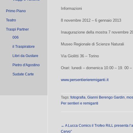
Informazioni
Primo Piano
Teatro
8 novembre 2012 – 6 gennaio 2013
Traspi Partner
Inaugurazione della mostra 7 novembre 2
006
Museo Regionale di Scienze Naturali
il Traspiratore
Libri da Gustare
Via Giolitti 36 – Torino
Pietro d'Agostino
Orari: lunedi – domenica 10.00 – 19. 00 – 
Sudate Carte
www.persentierieremiganti.it
Tags:
fotografia
,
Gianni Berengo Gardin
,
mos
Per sentieri e remiganti
←
A Lucca Comics il Trofeo RiLL presenta l’
Cervo”