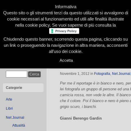
Informativa
Questo sito o gli strumenti terzi da questo utilizzati si avvalgono di
cookie necessari al funzionamento ed utili alle finalità illustrate
nella cookie policy. Se vuoi saperne di più consulta la
Chiudendo questo banner, scorrendo questa pagina, cliccando su
Home
Presentazione
Redazione
Le nostre firme
un link o proseguendo la navigazione in altra maniera, acconsenti
all’uso dei cookie.
Accetta
Sguardi gentili
Cerca
Novembre 1, 2012
in
Fotografia
,
Net Journal
Per me il reportage è in bianco e nero, per
Categorie
lei fotografa un gruppo di persone ed una 
camicia rossa, non vede le altre. Il bianco
Arte
che il colore. Poi il bianco e nero è pieno di
grigio scuro, i bianchi.
Libri
Net Journal
Gianni Berengo Gardin
Attualità