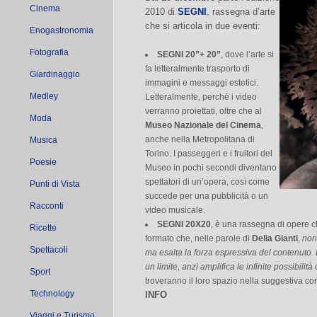
Cinema
2010 di
SEGNI
, rassegna d’arte
che si articola in due eventi:
Enogastronomia
Fotografia
SEGNI 20”+ 20”
, dove l’arte si
fa letteralmente trasporto di
Giardinaggio
immagini e messaggi estetici.
Medley
Letteralmente, perché i video
verranno proiettati, oltre che al
Moda
Museo Nazionale del Cinema
,
anche nella Metropolitana di
Musica
Torino. I passeggeri e i fruitori del
Poesie
Museo in pochi secondi diventano
spettatori di un’opera, così come
Punti di Vista
succede per una pubblicità o un
Racconti
video musicale.
SEGNI 20X20
, è una rassegna di opere c
Ricette
formato che, nelle parole di
Delia Gianti
,
non
Spettacoli
ma esalta la forza espressiva del contenuto.
un limite, anzi amplifica le infinite possibili
Sport
troveranno il loro spazio nella suggestiva co
Technology
INFO
Viaggi e Turismo