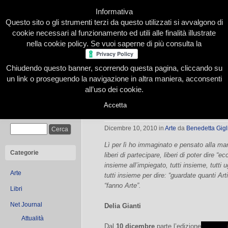
Informativa
Questo sito o gli strumenti terzi da questo utilizzati si avvalgono di
cookie necessari al funzionamento ed utili alle finalità illustrate
nella cookie policy. Se vuoi saperne di più consulta la
Chiudendo questo banner, scorrendo questa pagina, cliccando su
Home
Presentazione
Redazione
Le nostre firme
un link o proseguendo la navigazione in altra maniera, acconsenti
all’uso dei cookie.
Accetta
Segni 2010
Cerca
Dicembre 10, 2010
in
Arte
da
Benedetta Gigl
Lì per lì ho immaginato e pensato alla ma
Categorie
liberi di partecipare, liberi di poter dire “
insieme all’impiegato, tutti insieme, tutti
Arte
tutti insieme per dire: “guardate quanti Ar
“fanno Arte”.
Libri
Net Journal
Delia Gianti
Attualità
Dal
10 dicembre
parte l’edizione