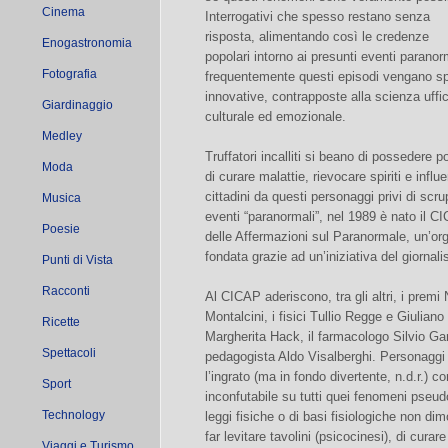
Cinema
Interrogativi che spesso restano senza
risposta, alimentando così le credenze
Enogastronomia
popolari intorno ai presunti eventi parano
Fotografia
frequentemente questi episodi vengano spa
innovative, contrapposte alla scienza uffi
Giardinaggio
culturale ed emozionale.
Medley
Truffatori incalliti si beano di possedere p
Moda
di curare malattie, rievocare spiriti e influ
cittadini da questi personaggi privi di scru
Musica
eventi “paranormali”, nel 1989 è nato il CI
Poesie
delle Affermazioni sul Paranormale, un’or
fondata grazie ad un’iniziativa del giornal
Punti di Vista
Racconti
Al CICAP aderiscono, tra gli altri, i premi
Montalcini, i fisici Tullio Regge e Giulian
Ricette
Margherita Hack, il farmacologo Silvio Gara
Spettacoli
pedagogista Aldo Visalberghi. Personaggi d
l’ingrato (ma in fondo divertente, n.d.r.) 
Sport
inconfutabile su tutti quei fenomeni pseud
Technology
leggi fisiche o di basi fisiologiche non di
far levitare tavolini (psicocinesi), di cur
Viaggi e Turismo