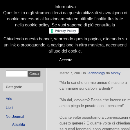
Informativa
Questo sito o gli strumenti terzi da questo utilizzati si avvalgono di
cookie necessari al funzionamento ed utili alle finalità illustrate
nella cookie policy. Se vuoi saperne di più consulta la
Chiudendo questo banner, scorrendo questa pagina, cliccando su
Home
Presentazione
Redazione
Le nostre firme
un link o proseguendo la navigazione in altra maniera, acconsenti
all’uso dei cookie.
Accetta
Scienziaggini
Cerca
Marzo 7, 2001
in
Technology
da
Momy
“Ma lo sai che un mio amico è riuscito a
Categorie
camminare sui carboni ardenti?”
Arte
“Ma dai, davvero? Pensa che invece un m
amico piega le posate con il pensiero!”
Libri
Net Journal
Quante volte assistiamo a conversazioni 
questo genere? E quante volte ci chiedia
Attualità
se questi fenomeni sono veramente possib