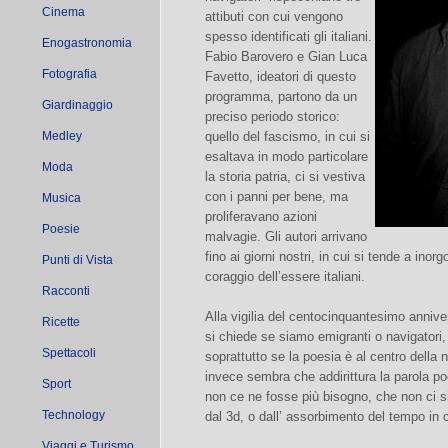
Cinema
attibuti con cui vengono
spesso identificati gli italiani.
Enogastronomia
Fabio Barovero e Gian Luca
Fotografia
Favetto, ideatori di questo
programma, partono da un
Giardinaggio
preciso periodo storico:
Medley
quello del fascismo, in cui si
esaltava in modo particolare
Moda
la storia patria, ci si vestiva
con i panni per bene, ma
Musica
proliferavano azioni
Poesie
malvagie. Gli autori arrivano
fino ai giorni nostri, in cui si tende a inorgog
Punti di Vista
coraggio dell’essere italiani.
Racconti
Alla vigilia del centocinquantesimo anniver
Ricette
si chiede se siamo emigranti o navigatori, 
Spettacoli
soprattutto se la poesia è al centro della 
invece sembra che addirittura la parola p
Sport
non ce ne fosse più bisogno, che non ci si
Technology
dal 3d, o dall’ assorbimento del tempo in
Viaggi e Turismo