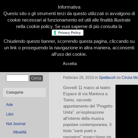
Informativa
Questo sito o gli strumenti terzi da questo utilizzati si avvalgono di
cookie necessari al funzionamento ed utili alle finalità illustrate
nella cookie policy. Se vuoi saperne di più consulta la
Chiudendo questo banner, scorrendo questa pagina, cliccando su
Home
Presentazione
Redazione
Le nostre firme
un link o proseguendo la navigazione in altra maniera, acconsenti
all’uso dei cookie.
Accetta
Santi poeti e navigatori. Viaggio in I
Cerca
Febbraio 28, 2010
in
Spettacoli
da
Cinzia M
Giovedì 11 marzo al teatro
Categorie
Espace di via Mantova a
Torino, secondo
Arte
appuntamento del “Progetto
Unita”: un’esplorazione
Libri
all’interno della musica
Net Journal
popolare contemporanea. Il
titolo “santi poeti e
Attualità
navigatori” rispecchiano tre