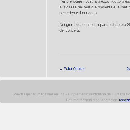
Per prenotare i posti a prezzo ridotto pres
alla cassa del teatro e presentare la mail
precedente il concerto.
Nei giorni dei concerti a partire dalle ore 2
dei concerti.
←
Peter Grimes
J
www.traspi.net [magazine on line - supplemento quotidiano de Il Traspiratore 
Per informazioni e collaborazioni
redazi