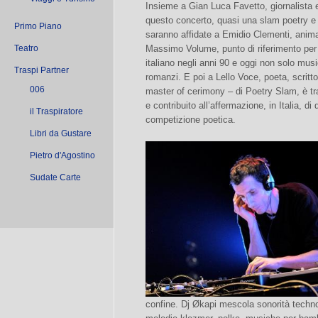
Insieme a Gian Luca Favetto, giornalista e
questo concerto, quasi una slam poetry e 
Primo Piano
saranno affidate a Emidio Clementi, anima
Teatro
Massimo Volume, punto di riferimento per
italiano negli anni 90 e oggi non solo mu
Traspi Partner
romanzi. E poi a Lello Voce, poeta, scrit
006
master of cerimony – di Poetry Slam, è tra 
e contribuito all’affermazione, in Italia, d
il Traspiratore
competizione poetica.
Libri da Gustare
Pietro d'Agostino
Sudate Carte
confine. Dj Økapi mescola sonorità techno