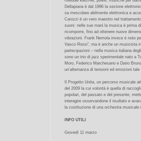
melodie klezmer, polke, musiche per bamb
Dellapiana è dal 1996 la sezione elettronic
sa mescolare abilmente elettronica e acus
Carozzi è un vero maestro nel trattamento
suoni: nelle sue mani la musica è prima d
ricomporre, fino ad ottenere nuove dimens
vibrazioni. Frank Nemola invece è noto per
Vasco Rossi”, ma è anche un musicista inf
partecipazioni – nella musica italiana degli
sono un trio di jazz sperimentale nato a T
Moro, Federico Marchesano e Dario Bruna,
un’alternanza di tensioni ed emozioni tale
Il Progetto Unita, un percorso musicale att
del 2009 la cui volontà è quella di raccogl
popolari, del passato e del presente, metter
interagire osservandone il risultato e av
la costituzione di una orchestra musicale it
INFO UTILI
Giovedì 11 marzo