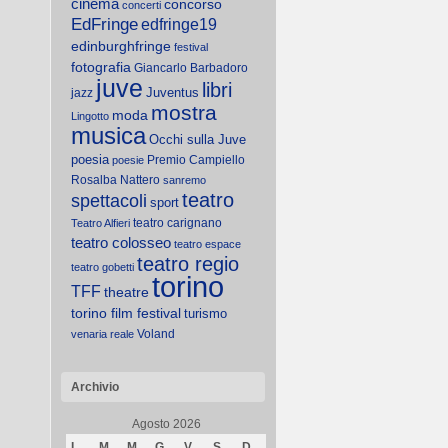
cinema
concorso
concerti
EdFringe
edfringe19
edinburghfringe
festival
fotografia
Giancarlo Barbadoro
juve
libri
Juventus
jazz
mostra
moda
Lingotto
musica
Occhi sulla Juve
poesia
Premio Campiello
poesie
Rosalba Nattero
sanremo
teatro
spettacoli
sport
teatro carignano
Teatro Alfieri
teatro colosseo
teatro espace
teatro regio
teatro gobetti
torino
TFF
theatre
torino film festival
turismo
Voland
venaria reale
Archivio
Agosto 2026
L
M
M
G
V
S
D