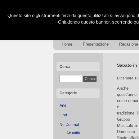
Questo sito o gli strumenti terzi da questo utilizzati si avvalgono d
Chiudendo questo banner, scorrendo ques
Home
Presentazione
Redazione
Sabato in
Cerca
Dicembre 16
Anche
Categorie
quest’anno,
come ormai
Arte
è
tradizione, il
Libri
Gruppo
Net Journal
Musicale S.
Domenico
Attualità
Savio offrirà