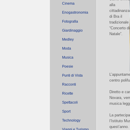
Cinema
alla
cittadinanza
Enogastronomia
di Bra il
Fotografia
tradizionale
“Concerto di
Giardinaggio
Natale”.
Medley
Moda
Musica
Poesie
L’appuntamen
Punti di Vista
centro polif
Racconti
Diretto e ca
Ricette
Novara, ver
Spettacoli
musica legg
Sport
La partecipa
Technology
l’Istituto M
quest’anno. 
Viaggi e Turismo