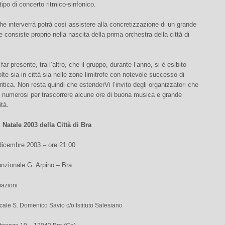
ipo di concerto ritmico-sinfonico.
che interverrà potrà così assistere alla concretizzazione di un grande
e consiste proprio nella nascita della prima orchestra della città di
ar presente, tra l’altro, che il gruppo, durante l’anno, si è esibito
lte sia in città sia nelle zone limitrofe con notevole successo di
ritica. Non resta quindi che estenderVi l’invito degli organizzatori che
o numerosi per trascorrere alcune ore di buona musica e grande
ità.
 Natale 2003 della Città di Bra
dicembre 2003 – ore 21.00
unzionale G. Arpino – Bra
mazioni:
ale S. Domenico Savio c/o Istituto Salesiano