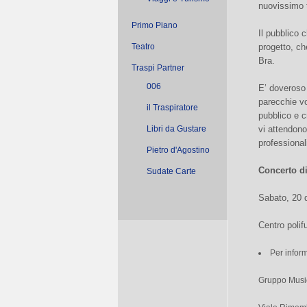
nuovissimo t
Primo Piano
Il pubblico 
Teatro
progetto, ch
Bra.
Traspi Partner
006
E’ doveroso f
parecchie vo
il Traspiratore
pubblico e c
Libri da Gustare
vi attendon
professional
Pietro d'Agostino
Concerto di
Sudate Carte
Sabato, 20 
Centro polif
Per infor
Gruppo Music