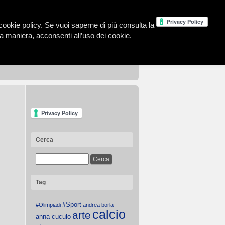
la cookie policy. Se vuoi saperne di più consulta la
 maniera, acconsenti all’uso dei cookie.
Cerca
Tag
#Sport
#Olimpiadi
andrea borla
calcio
arte
anna cuculo