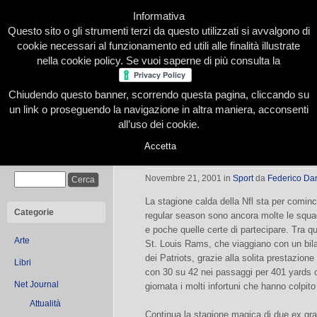
Informativa
Questo sito o gli strumenti terzi da questo utilizzati si avvalgono di
cookie necessari al funzionamento ed utili alle finalità illustrate
nella cookie policy. Se vuoi saperne di più consulta la
Chiudendo questo banner, scorrendo questa pagina, cliccando su
Home
Presentazione
Redazione
Le nostre firme
un link o proseguendo la navigazione in altra maniera, acconsenti
all’uso dei cookie.
Accetta
S. Francisco e Chicago, che ritorni!
Cerca
Novembre 21, 2001
in
Sport
da
Federico Da
La stagione calda della Nfl sta per cominci
Categorie
regular season sono ancora molte le squad
e poche quelle certe di partecipare. Tra qu
Arte
St. Louis Rams, che viaggiano con un bila
dei Patriots, grazie alla solita prestazio
Libri
con 30 su 42 nei passaggi per 401 yards 
Net Journal
giornata i molti infortuni che hanno colpit
Attualità
Continua la stagione magica di due ex gra