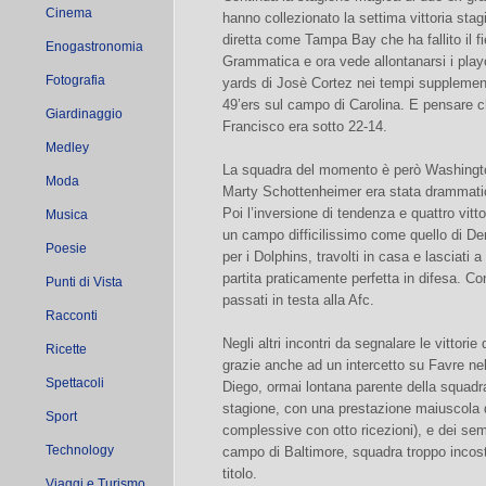
Cinema
hanno collezionato la settima vittoria stag
diretta come Tampa Bay che ha fallito il fi
Enogastronomia
Grammatica e ora vede allontanarsi i playo
Fotografia
yards di Josè Cortez nei tempi supplementar
49’ers sul campo di Carolina. E pensare c
Giardinaggio
Francisco era sotto 22-14.
Medley
La squadra del momento è però Washington.
Moda
Marty Schottenheimer era stata drammatica
Poi l’inversione di tendenza e quattro vitto
Musica
un campo difficilissimo come quello di De
Poesie
per i Dolphins, travolti in casa e lasciati
partita praticamente perfetta in difesa. Co
Punti di Vista
passati in testa alla Afc.
Racconti
Negli altri incontri da segnalare le vittori
Ricette
grazie anche ad un intercetto su Favre nel
Spettacoli
Diego, ormai lontana parente della squad
stagione, con una prestazione maiuscola d
Sport
complessive con otto ricezioni), e dei se
Technology
campo di Baltimore, squadra troppo incosta
titolo.
Viaggi e Turismo