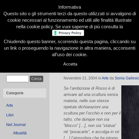
Informativa
Questo sito o gli strumenti terzi da questo utilizzati si avvalgono di
cookie necessari al funzionamento ed utili alle finalità illustrate
nella cookie policy. Se vuoi saperne di più consulta la
Chiudendo questo banner, scorrendo questa pagina, cliccando su
Home
Presentazione
Redazione
Le nostre firme
un link o proseguendo la navigazione in altra maniera, acconsenti
all’uso dei cookie.
Accetta
Rosso e la fotografia
Cerca
Novembre 21, 2004
in
Arte
da
Sonia Gallesi
Se l’ambizione di Rosso è di
Categorie
arrivare ad una scultura senza
materia, nelle sue stesse
Arte
ripetute dichiarazioni una
scultura per l’occhio e non per il
Libri
tatto, che dunque non sia
Net Journal
“blocco” […], non sia “statua”
né “posacarte”, e accolga in sé
Attualità
[…] l’atmosfera che ha intorno,