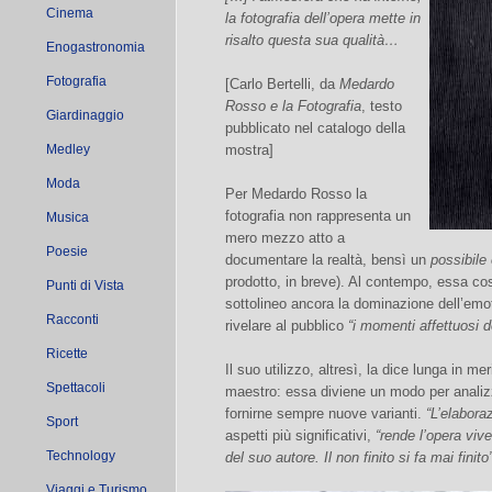
Cinema
la fotografia dell’opera mette in
risalto questa sua qualità…
Enogastronomia
Fotografia
[Carlo Bertelli, da
Medardo
Rosso e la Fotografia
, testo
Giardinaggio
pubblicato nel catalogo della
Medley
mostra]
Moda
Per Medardo Rosso la
fotografia non rappresenta un
Musica
mero mezzo atto a
Poesie
documentare la realtà, bensì un
possibile 
prodotto, in breve). Al contempo, essa cost
Punti di Vista
sottolineo ancora la dominazione dell’emoti
Racconti
rivelare al pubblico
“i momenti affettuosi 
Ricette
Il suo utilizzo, altresì, la dice lunga in meri
Spettacoli
maestro: essa diviene un modo per analizza
fornirne sempre nuove varianti.
“L’elabora
Sport
aspetti più significativi,
“rende l’opera vive
Technology
del suo autore. Il non finito si fa mai finito
Viaggi e Turismo