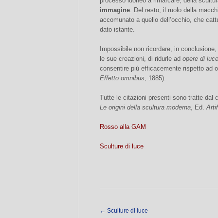
processo idoneo a rimarcare, della scultura
immagine
. Del resto, il ruolo della macc
accomunato a quello dell’occhio, che catt
dato istante.
Impossibile non ricordare, in conclusione,
le sue creazioni, di ridurle ad
opere di luc
consentire più efficacemente rispetto ad o
Effetto omnibus
, 1885).
Tutte le citazioni presenti sono tratte dal
Le origini della scultura moderna
, Ed.
Arti
Rosso alla GAM
Sculture di luce
←
Sculture di luce