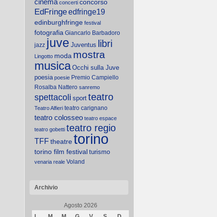
cinema
concorso
concerti
EdFringe
edfringe19
edinburghfringe
festival
fotografia
Giancarlo Barbadoro
juve
libri
Juventus
jazz
mostra
moda
Lingotto
musica
Occhi sulla Juve
poesia
Premio Campiello
poesie
Rosalba Nattero
sanremo
teatro
spettacoli
sport
teatro carignano
Teatro Alfieri
teatro colosseo
teatro espace
teatro regio
teatro gobetti
torino
TFF
theatre
torino film festival
turismo
Voland
venaria reale
Archivio
Agosto 2026
L
M
M
G
V
S
D