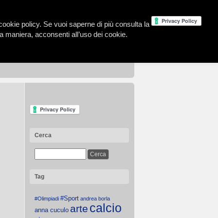
la cookie policy. Se vuoi saperne di più consulta la
 maniera, acconsenti all’uso dei cookie.
Cerca
Tag
#Sport
#Olimpiadi
andrea borla
calcio
arte
anna cuculo