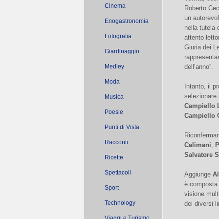
Cinema
Roberto Cecc
un autorevol
Enogastronomia
nella tutela
Fotografia
attento lett
Giuria dei L
Giardinaggio
rappresentare
Medley
dell’anno”.
Moda
Intanto, il 
selezionare
Musica
Campiello L
Poesie
Campiello 
Punti di Vista
Riconferman
Racconti
Calimani
,
P
Salvatore S
Ricette
Spettacoli
Aggiunge
A
è composta d
Sport
visione mult
Technology
dei diversi l
Viaggi e Turismo