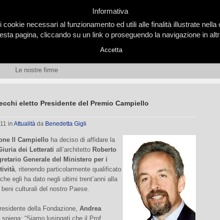
Informativa
i cookie necessari al funzionamento ed utili alle finalità illustrate nel
ta pagina, cliccando su un link o proseguendo la navigazione in altra
Accetta
Le nostre firme
cchi eletto Presidente del Premio Campiello
011
in
Attualità
da
Benedetta Gigli
ne Il Campiello
ha deciso di affidare la
Giuria dei Letterati
all’architetto
Roberto
retario Generale del Ministero per i
tività
, ritenendo particolarmente qualificato
 che egli ha dato negli ultimi trent’anni alla
 beni culturali del nostro Paese.
residente della Fondazione,
Andrea
ì spiega: “Siamo lusingati che il Prof.