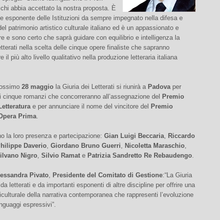
hi abbia accettato la nostra proposta. È
e esponente delle Istituzioni da sempre impegnato nella difesa e
 del patrimonio artistico culturale italiano ed è un appassionato e
ore e sono certo che saprà guidare con equilibrio e intelligenza la
etterati nella scelta delle cinque opere finaliste che sapranno
 il più alto livello qualitativo nella produzione letteraria italiana
prossimo
28 maggio
la Giuria dei Letterati si riunirà a
Padova
per
 i cinque romanzi che concorreranno all’assegnazione del
Premio
etteratura
e per annunciare il nome del vincitore del
Premio
Opera Prima
.
o la loro presenza e partecipazione:
Gian Luigi Beccaria
,
Riccardo
hilippe Daverio
,
Giordano Bruno Guerri
,
Nicoletta Maraschio
,
ilvano Nigro
,
Silvio Ramat
e
Patrizia Sandretto Re Rebaudengo
.
lessandra Pivato
,
Presidente del Comitato di Gestione
:“La Giuria
a letterati e da importanti esponenti di altre discipline per offrire una
iculturale della narrativa contemporanea che rappresenti l’evoluzione
inguaggi espressivi”.