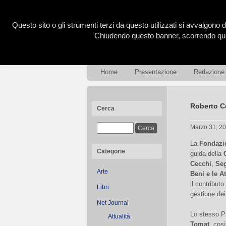
Questo sito o gli strumenti terzi da questo utilizzati si avvalgono d
Chiudendo questo banner, scorrendo ques
Home
Presentazione
Redazione
Roberto Ce
Cerca
Marzo 31, 2
La
Fondazio
Categorie
guida della
Cecchi
,
Seg
Arte
Beni e le At
il contributo
Libri
gestione dei
Net Journal
Lo stesso P
Attualità
Tomat
, cos