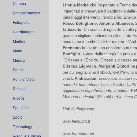
Cinema
Lingua Madre
che ha portato a Torino deci
impegnati a preservare il patrimonio delle di
Enogastronomia
personaggi intervenuti ricordiamo:
Enrico
Fotografia
Rocco Bottiglione. Antonio Albanese, 
Littizzetto
. Un occhio di riguardo va alla 
Giardinaggio
grandi padiglioni mediastore allestiti da Mo
Medley
ricordiamo in particolare tre marchi: L’A
Fermento
ha avuto una riconferma in termi
Moda
Bonfiglio
, autore della trilogia “In prosa e 
l’Odissea e l’Eneide. Grosso successo a
Musica
Cristina Légovich
.
Morganti Editori
ha p
Poesie
per cui segnaliamo il libro
Eno-Killer
una ra
vino.
L’Ambaradan
ha esposto alcune nov
Punti di Vista
nave dei fiammiferi
di Cinzia Sesti e
Caffè
Racconti
aggiudicano rispettivamente la palma di lib
Memoria e identità
(Rizzoli) e
Alla cieca
(G
Ricette
Spettacoli
Link di riferimento:
Sport
www.fieralibro.it
Technology
www.fermento.net
Viaggi e Turismo