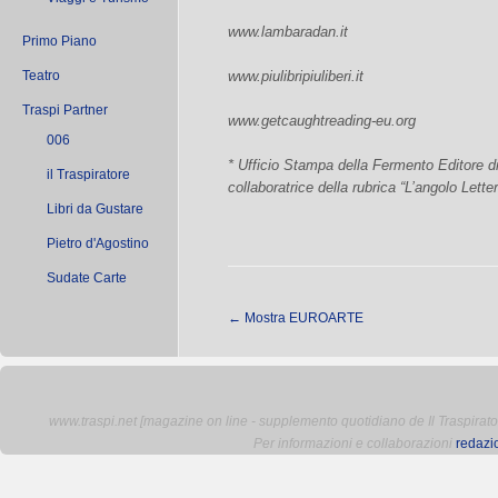
www.lambaradan.it
Primo Piano
Teatro
www.piulibripiuliberi.it
Traspi Partner
www.getcaughtreading-eu.org
006
* Ufficio Stampa della Fermento Editore 
il Traspiratore
collaboratrice della rubrica “L’angolo Letter
Libri da Gustare
Pietro d'Agostino
Sudate Carte
←
Mostra EUROARTE
www.traspi.net [magazine on line - supplemento quotidiano de Il Traspiratore 
Per informazioni e collaborazioni
redazi