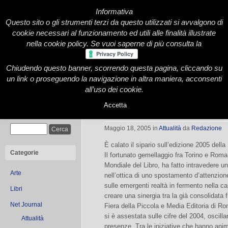
Informativa
Questo sito o gli strumenti terzi da questo utilizzati si avvalgono di
cookie necessari al funzionamento ed utili alle finalità illustrate
nella cookie policy. Se vuoi saperne di più consulta la
Chiudendo questo banner, scorrendo questa pagina, cliccando su
Home
Presentazione
Redazione
Le nostre firme
un link o proseguendo la navigazione in altra maniera, acconsenti
all’uso dei cookie.
Accetta
Riportando tutto a casa
Cerca
Maggio 18, 2005
in
Attualità
da
Redazione
È calato il sipario sull’edizione 2005 della
Categorie
Il fortunato gemellaggio fra Torino e Roma, 
Mondiale del Libro, ha fatto intravedere 
Arte
nell’ottica di uno spostamento d’attenzione
sulle emergenti realtà in fermento nella c
Libri
creare una sinergia tra la già consolidata 
Net Journal
Fiera della Piccola e Media Editoria di Ro
si è assestata sulle cifre del 2004, oscill
Attualità
presenze. Tra le iniziative che hanno ani