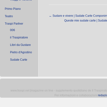
Primo Piano
←
Sudare e vivere | Sudate Carte Componimen
Teatro
Queste mie sudate carte | Sudat
Traspi Partner
006
il Traspiratore
Libri da Gustare
Pietro d'Agostino
Sudate Carte
www.traspi.net [magazine on line - supplemento quotidiano de Il Traspiratore 
Per informazioni e collaborazioni
redazi