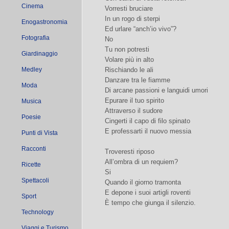
Cinema
Vorresti bruciare
In un rogo di sterpi
Enogastronomia
Ed urlare “anch’io vivo”?
Fotografia
No
Tu non potresti
Giardinaggio
Volare più in alto
Medley
Rischiando le ali
Danzare tra le fiamme
Moda
Di arcane passioni e languidi umori
Epurare il tuo spirito
Musica
Attraverso il sudore
Poesie
Cingerti il capo di filo spinato
E professarti il nuovo messia
Punti di Vista
Racconti
Troveresti riposo
All’ombra di un requiem?
Ricette
Si
Spettacoli
Quando il giorno tramonta
E depone i suoi artigli roventi
Sport
È tempo che giunga il silenzio.
Technology
Viaggi e Turismo