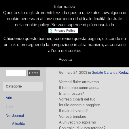
Informativa
Questo sito o gli strumenti terzi da questo utilizzati si avvalgono di
cookie necessari al funzionamento ed utili alle finalità illustrate
nella cookie policy. Se vuoi saperne di più consulta la
Chiudendo questo banner, scorrendo questa pagina, cliccando su
Home
Presentazione
Redazione
Le nostre firme
un link o proseguendo la navigazione in altra maniera, acconsenti
all’uso dei cookie.
Accetta
Requiem | Sudate Carte Componiment
Cerca
Gennaio 24, 2003
in
Sudate Carte
da
Redaz
Vorresti fluire attraverso
Categorie
Il tuo corpo come acqua
In antri oscuri?
Arte
Vorresti cibarti del tuo
Inutile cancro e saggiare
Libri
Il male di vivere?
Net Journal
Vorresti brindare
A un vecchio egoismo
Attualità
Con calici di vuota retorica?