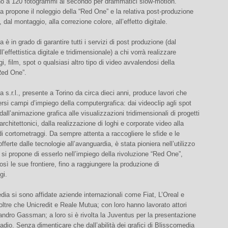
ino a 120 fotogrammi al secondo per drammatici slow-motion.
 propone il noleggio della “Red One” e la relativa post-produzione
, dal montaggio, alla correzione colore, all’effetto digitale.
 è in grado di garantire tutti i servizi di post produzione (dal
’effettistica digitale e tridimensionale) a chi vorrà realizzare
i, film, spot o qualsiasi altro tipo di video avvalendosi della
Red One”.
 s.r.l., presente a Torino da circa dieci anni, produce lavori che
rsi campi d’impiego della computergrafica: dai videoclip agli spot
 dall’animazione grafica alle visualizzazioni tridimensionali di progetti
 architettonici, dalla realizzazione di loghi e corporate video alla
i cortometraggi. Da sempre attenta a raccogliere le sfide e le
fferte dalle tecnologie all’avanguardia, è stata pioniera nell’utilizzo
 si propone di esserlo nell’impiego della rivoluzione “Red One”,
sì le sue frontiere, fino a raggiungere la produzione di
gi.
ia si sono affidate aziende internazionali come Fiat, L’Oreal e
 oltre che Unicredit e Reale Mutua; con loro hanno lavorato attori
ndro Gassman; a loro si è rivolta la Juventus per la presentazione
adio. Senza dimenticare che dall’abilità dei grafici di Blisscomedia