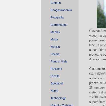
Cinema
Enogastronomia
Fotografia
Giardinaggio
Giovedì 5 m
Medley
video, ha ap
Moda
presentare l
One”, e rend
Musica
ai costi del
Poesie
progetti e p
di assicurar
Punti di Vista
Già accolta
Racconti
stata defini
Ricette
abbattere i c
prezzo del di
Spettacoli
35 mm con c
Sport
sistema di r
x 2304 pixel
Technology
super35mm ch
Viaggi e Turismo