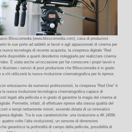
arzo Blisscomedia (www.blisscomedia.com), casa di produzioni
erto le sue porte ad addetti ai lavori e agli appassionati di cinema per
a nuova tecnologia di recente acquisita, la cinepresa digitale “Red
erla disponibile a quanti desiderino noleggiarla per realizzare cinema
 video. È stata anche un’occasione per far conoscere i propri lavori e
er illustrare i servizi di post produzione che Bllisscomedia è in grado
e a chi utilizzerà la nuova rivoluzione cinematografica per le riprese.
 con entusiasmo da numerosi professionisti, la cinepresa “Red One” è
ta la nuova rivoluzione tecnologica cinematografica capace di
osti legati alla pellicola e in grado di garantire la magia del cinema al
gitale. Permette, infatti, di effettuare riprese alla stessa qualità del
osti e tempi nettamente minori, essendo dotata di un innovativo
ipresa digitale. Tra le sue caratteristiche: una risoluzione a 4K (4096
: quattro volte l’alta risoluzione); un sensore di dimensioni
e garantisce la profondità di campo della pellicola, possibilità di