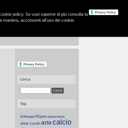
la cookie policy. Se vuoi saperne di più consulta la
 maniera, acconsenti all’uso dei cookie.
Cerca
Tag
#Sport
#Olimpiadi
andrea borla
calcio
arte
anna cuculo