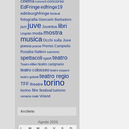
cinema
concorso
concerti
EdFringe
edfringe19
edinburghfringe
festival
fotografia
Giancarlo Barbadoro
juve
libri
Juventus
jazz
mostra
moda
Lingotto
musica
Occhi sulla Juve
poesia
Premio Campiello
poesie
Rosalba Nattero
sanremo
teatro
spettacoli
sport
teatro carignano
Teatro Alfieri
teatro colosseo
teatro espace
teatro regio
teatro gobetti
torino
TFF
theatre
torino film festival
turismo
Voland
venaria reale
Archivio
Agosto 2026
L
M
M
G
V
S
D