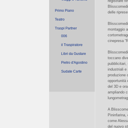
registrare f
Blisscomedia
Primo Piano
delle riprese
Teatro
Blisscomedia
Traspi Partner
montaggio all
cortometragg
006
cinepresa “
il Traspiratore
Blisscomedia
Libri da Gustare
toccano dive
Pietro d'Agostino
pubblicitari,
industriali e
Sudate Carte
produzione d
opportunità o
del 3D e ora
ampliando co
lungometrag
A Blisscomed
Pininfarina,
come Alessa
del nuovo st