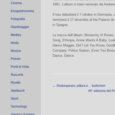
Cinema
1991. L’album è stato remixato da Andre
Enogastronomia
Il tour debutterà il 7 ottobre in Germania,
Fotografia
terminerà il 17 dicembre al the Palacio d
in Spagna.
Giardinaggio
Medley
Le tracce dell’album: Monarchy of Roses,
Song, Ethiopia, Annie Wants A Baby, Loo
Moda
Dance Maggie, Did I Let You Know, Good
Company, Police Station, Even You Brutu
Musica
Dance, Dance.
Poesie
Punti di Vista
Racconti
Ricette
←
Shakespeare, pittura e… bollicine!!
Spettacoli
49° edizione del P
Sport
Technology
Viaggi e Turismo