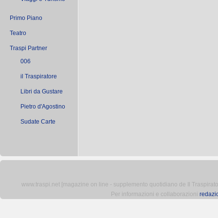
Primo Piano
Teatro
Traspi Partner
006
il Traspiratore
Libri da Gustare
Pietro d'Agostino
Sudate Carte
www.traspi.net [magazine on line - supplemento quotidiano de Il Traspiratore 
Per informazioni e collaborazioni
redazi