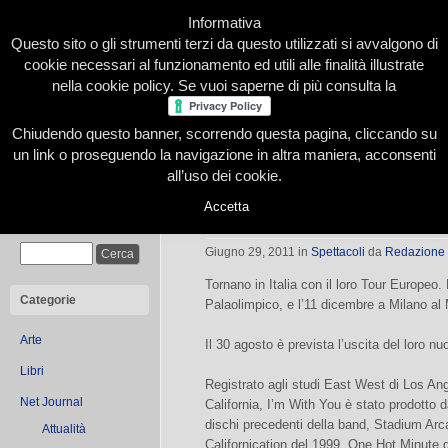
Informativa
Questo sito o gli strumenti terzi da questo utilizzati si avvalgono di
cookie necessari al funzionamento ed utili alle finalità illustrate
nella cookie policy. Se vuoi saperne di più consulta la
Chiudendo questo banner, scorrendo questa pagina, cliccando su
Home
Presentazione
Redazione
Le nostre firme
un link o proseguendo la navigazione in altra maniera, acconsenti
all’uso dei cookie.
Accetta
Red Hot Chili Peppers a Torino
Cerca
Giugno 29, 2011
in
Spettacoli
da
Redazione
Tornano in Italia con il loro Tour Europeo.
Categorie
Palaolimpico, e l’11 dicembre a Milano a
Arte
Il 30 agosto è prevista l’uscita del loro n
Libri
Registrato agli studi East West di Los Ang
Net Journal
California, I’m With You è stato prodotto 
dischi precedenti della band, Stadium Ar
Attualità
Californication del 1999, One Hot Minute