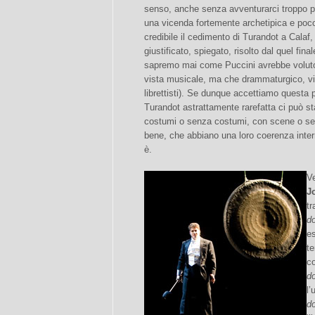
senso, anche senza avventurarci troppo per
una vicenda fortemente archetipica e poco
credibile il cedimento di Turandot a Calaf
giustificato, spiegato, risolto dal quel fin
sapremo mai come Puccini avrebbe voluto 
vista musicale, ma che drammaturgico, vis
librettisti). Se dunque accettiamo questa p
Turandot astrattamente rarefatta ci può s
costumi o senza costumi, con scene o sen
bene, che abbiano una loro coerenza inter
è.
Ve
J
tr
d
es
te
c
d
l’
d