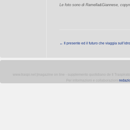
Le foto sono di Ramella&Giannese, copyri
←
Il presente ed il futuro che viaggia sull’id
www.traspi.net [magazine on line - supplemento quotidiano de Il Traspiratore 
Per informazioni e collaborazioni
redazi