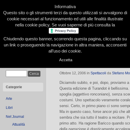
Informativa
Questo sito o gli strumenti terzi da questo utilizzati si avvalgono di
cookie necessari al funzionamento ed utili alle finalità illustrate
nella cookie policy. Se vuoi saperne di più consulta la
Chiudendo questo banner, scorrendo questa pagina, cliccando su
Home
Presentazione
Redazione
Le nostre firme
un link o proseguendo la navigazione in altra maniera, acconsenti
all’uso dei cookie.
Accetta
Recensendo Turandot
Cerca
Ottobre 12, 2006
in
Spettacoli
da
Stefano Mo
Diciamolo subito, e poi, dopo, proviamo a 
Categorie
Questa edizione di Turandot è bellissima
spoglia (aggettivo ronconiano), senza sc
Arte
costumi. Uno spettacolo veramente corale, 
sensi. Certo, in primo piano ci sono sempr
Libri
Ma in questo caso, forse ancor più che alt
Net Journal
sembra che sia tutto il teatro a recitare. 
primo atto. Ha ragione Baricco quando sc
Attualità
della narrazione è drasticamente accelerat