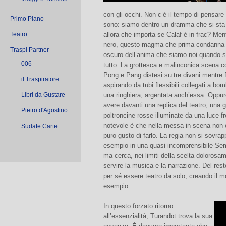
con gli occhi. Non c’è il tempo di pensare
Primo Piano
sono: siamo dentro un dramma che si sta 
Teatro
allora che importa se Calaf è in frac? Ment
nero, questo magma che prima condanna
Traspi Partner
oscuro dell’anima che siamo noi quando s
006
tutto. La grottesca e malinconica scena co
Pong e Pang distesi su tre divani mentre 
il Traspiratore
aspirando da tubi flessibili collegati a bom
Libri da Gustare
una ringhiera, argentata anch’essa. Oppure
avere davanti una replica del teatro, una g
Pietro d'Agostino
poltroncine rosse illuminate da una luce f
notevole è che nella messa in scena non c
Sudate Carte
puro gusto di farlo. La regia non si sovra
esempio in una quasi incomprensibile Sem
ma cerca, nei limiti della scelta dolorosa
servire la musica e la narrazione. Del res
per sé essere teatro da solo, creando il
esempio.
In questo forzato ritorno
all’essenzialità, Turandot trova la sua