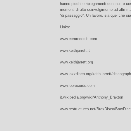
hanno picchi e ripiegamenti continui, e cos
momenti di alto coinvolgimento ad altri ma
“di passaggio”. Un lavoro, sia quel che s
Links:
www.ecmrecords.com
www.keithjarrett.it
www.keithjarrett.org
www.jazzdisco.org/keith-jarrett/discograp
www.leorecords.com
it.wikipedia.org/wiki/Anthony_Braxton
www.restructures.net/BraxDisco/BraxDis