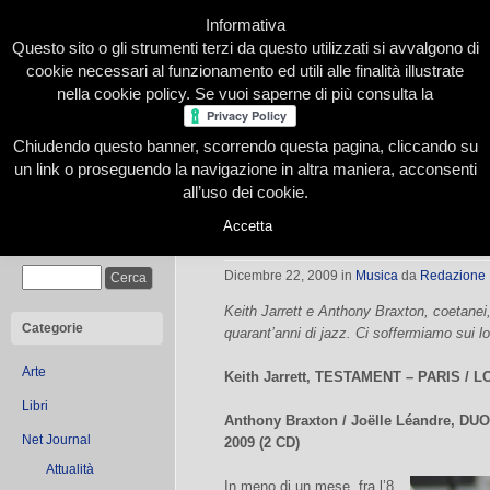
Informativa
Questo sito o gli strumenti terzi da questo utilizzati si avvalgono di
cookie necessari al funzionamento ed utili alle finalità illustrate
nella cookie policy. Se vuoi saperne di più consulta la
Chiudendo questo banner, scorrendo questa pagina, cliccando su
Home
Presentazione
Redazione
Le nostre firme
un link o proseguendo la navigazione in altra maniera, acconsenti
all’uso dei cookie.
Accetta
Ragazzi del ‘45
Cerca
Dicembre 22, 2009
in
Musica
da
Redazione
Keith Jarrett e Anthony Braxton, coetanei, 
Categorie
quarant’anni di jazz. Ci soffermiamo sui lor
Arte
Keith Jarrett, TESTAMENT – PARIS / 
Libri
Anthony Braxton / Joëlle Léandre, D
Net Journal
2009 (2 CD)
Attualità
In meno di un mese, fra l’8