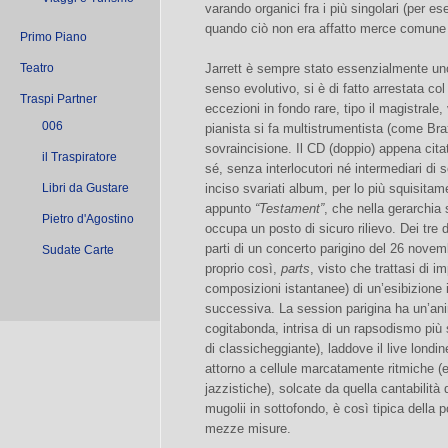
varando organici fra i più singolari (per e
quando ciò non era affatto merce comune
Primo Piano
Teatro
Jarrett è sempre stato essenzialmente uno s
senso evolutivo, si è di fatto arrestata co
Traspi Partner
eccezioni in fondo rare, tipo il magistrale,
006
pianista si fa multistrumentista (come Brax
sovraincisione. Il CD (doppio) appena citat
il Traspiratore
sé, senza interlocutori né intermediari di so
Libri da Gustare
inciso svariati album, per lo più squisitam
appunto
“Testament”
, che nella gerarchia
Pietro d'Agostino
occupa un posto di sicuro rilievo. Dei tre 
parti di un concerto parigino del 26 novembr
Sudate Carte
proprio così,
parts
, visto che trattasi di i
composizioni istantanee) di un’esibizione i
successiva. La session parigina ha un’an
cogitabonda, intrisa di un rapsodismo più
di classicheggiante), laddove il live lon
attorno a cellule marcatamente ritmiche (
jazzistiche), solcate da quella cantabilità 
mugolii in sottofondo, è così tipica della 
mezze misure.