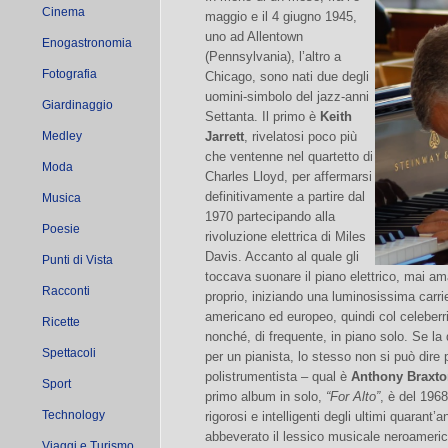
Cinema
maggio e il 4 giugno 1945,
uno ad Allentown
Enogastronomia
(Pennsylvania), l’altro a
Fotografia
Chicago, sono nati due degli
uomini-simbolo del jazz-anni
Giardinaggio
Settanta. Il primo è
Keith
Medley
Jarrett
, rivelatosi poco più
che ventenne nel quartetto di
Moda
Charles Lloyd, per affermarsi
definitivamente a partire dal
Musica
1970 partecipando alla
Poesie
rivoluzione elettrica di Miles
Davis. Accanto al quale gli
Punti di Vista
toccava suonare il piano elettrico, mai ama
Racconti
proprio, iniziando una luminosissima carrie
americano ed europeo, quindi col celeberr
Ricette
nonché, di frequente, in piano solo. Se la 
Spettacoli
per un pianista, lo stesso non si può dire
polistrumentista – qual è
Anthony Braxt
Sport
primo album in solo,
“For Alto”
, è del 1968
Technology
rigorosi e intelligenti degli ultimi quarant’a
abbeverato il lessico musicale neroamerica
Viaggi e Turismo