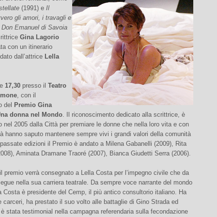
stellate
(1991) e
Il
ero gli amori, i travagli e
di Don Emanuel di Savoia
rittrice
Gina Lagorio
ata
con un itinerario
idato dall’attrice
Lella
re
17,30
presso il
Teatro
omone
, con il
o del
Premio Gina
Una donna nel Mondo
. Il riconoscimento dedicato alla scrittrice, è
ito nel 2005 dalla Città per premiare le donne che nella loro vita e con
vità hanno saputo mantenere sempre vivi i grandi valori della comunità
e passate edizioni il Premio è andato a Milena Gabanelli (2009), Rita
2008), Aminata Dramane Traoré (2007), Bianca Giudetti Serra (2006).
l premio verrà consegnato a Lella Costa per l’impegno civile che da
egue nella sua carriera teatrale. Da sempre voce narrante del mondo
a Costa è presidente del Cemp, il più antico consultorio italiano. Ha
e carceri, ha prestato il suo volto alle battaglie di Gino Strada ed
è stata testimonial nella campagna referendaria sulla fecondazione