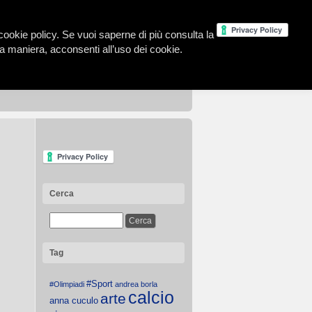
la cookie policy. Se vuoi saperne di più consulta la
 maniera, acconsenti all’uso dei cookie.
Cerca
Tag
#Sport
#Olimpiadi
andrea borla
calcio
arte
anna cuculo