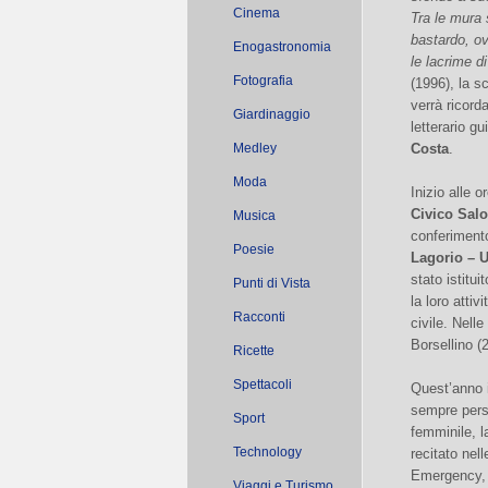
Cinema
Tra le mura 
bastardo, ovv
Enogastronomia
le lacrime 
Fotografia
(1996), la sc
verrà ricord
Giardinaggio
letterario gu
Medley
Costa
.
Moda
Inizio alle o
Civico Sal
Musica
conferiment
Poesie
Lagorio – 
stato istitu
Punti di Vista
la loro atti
Racconti
civile. Nell
Borsellino (
Ricette
Spettacoli
Quest’anno i
sempre pers
Sport
femminile, l
Technology
recitato nell
Emergency, 
Viaggi e Turismo