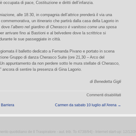
 è occupata di pace, Costituzione e diritti dell’infanzia.
iazione, alle 18.30, in compagnia dell’attrice prenderà il via una
commemorativa, un itinerario che partirà dalla casa della Lagorio in
, dove
l’albero nel giardino di Cherasco è vanitoso come una sposa
per arrivare fino ai Bastioni e al belvedere dove la scrittrice si
urante le sue passeggiate in città.
giornata il balletto dedicato a Fernanda Pivano e portato in scena
azione Gruppo di danza Cherasco Suite (ore 21,30 – Arco del
 Un appuntamento da non perdere sotto le mura stellate di Cherasco,
” ancora di sentire la presenza di Gina Lagorio.
di Benedetta Gigli
su
Commenti disabilitati
Premio
Barriera
Carmen da sabato 10 luglio all’Arena
→
Gina
Lagorio
–
una
donna
to quotidiano de Il Traspiratore - aut. trib. To 4738/94] - Internet start-up: 12/12/