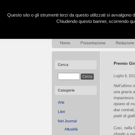
Questo sito o gli strumenti terzi da questo utilizzati si avvalgono d
Chiudendo questo banner, scorrendo ques
Home
Presentazione
Redazione
Premio Gi
Cerca
Luglio 6, 20
Nell’ultimo 
Categorie
una grazia a
impazienza d
Arte
ripiano di m
due centrali
Libri
piatti di gi
Net Journal
Così, nella
Attualità
sfondo a su