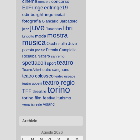
cinema
concorso
concerti
EdFringe
edfringe19
edinburghfringe
festival
fotografia
Giancarlo Barbadoro
juve
libri
Juventus
jazz
mostra
moda
Lingotto
musica
Occhi sulla Juve
poesia
Premio Campiello
poesie
Rosalba Nattero
sanremo
teatro
spettacoli
sport
teatro carignano
Teatro Alfieri
teatro colosseo
teatro espace
teatro regio
teatro gobetti
torino
TFF
theatre
torino film festival
turismo
Voland
venaria reale
Archivio
Agosto 2026
L
M
M
G
V
S
D