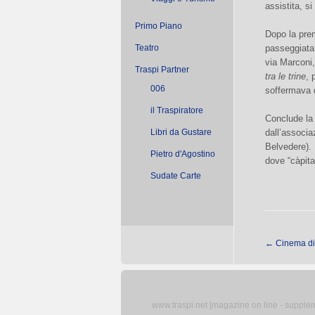
assistita, si
Primo Piano
Dopo la prem
Teatro
passeggiata 
via Marconi
Traspi Partner
tra le trine
, 
006
soffermava d
il Traspiratore
Conclude la 
Libri da Gustare
dall’associ
Belvedere).
Pietro d'Agostino
dove “càpita
Sudate Carte
←
Cinema di 
www.traspi.net [magazine on line - supplemen