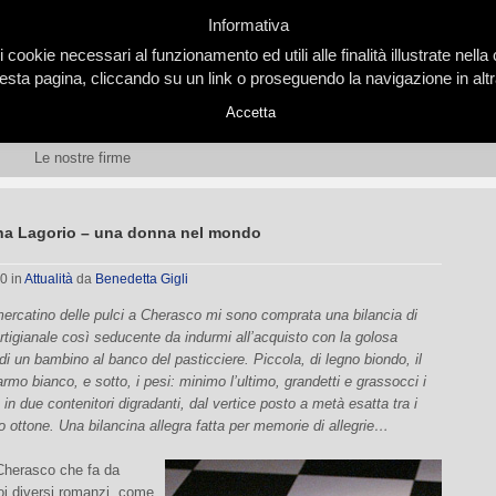
Informativa
i cookie necessari al funzionamento ed utili alle finalità illustrate nel
ta pagina, cliccando su un link o proseguendo la navigazione in altra
Accetta
Le nostre firme
na Lagorio – una donna nel mondo
10
in
Attualità
da
Benedetta Gigli
mercatino delle pulci a Cherasco mi sono comprata una bilancia di
rtigianale così seducente da indurmi all’acquisto con la golosa
i un bambino al banco del pasticciere. Piccola, di legno biondo, il
armo bianco, e sotto, i pesi: minimo l’ultimo, grandetti e grassocci i
, in due contenitori digradanti, dal vertice posto a metà esatta tra i
allo ottone. Una bilancina allegra fatta per memorie di allegrie…
 Cherasco che fa da
oi diversi romanzi, come