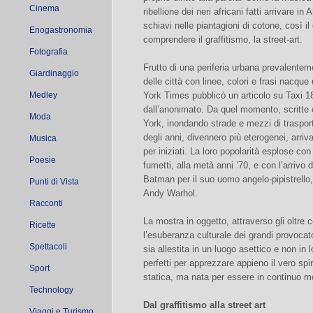
Cinema
ribellione dei neri africani fatti arrivare i
schiavi nelle piantagioni di cotone, così il
Enogastronomia
comprendere il graffitismo, la street-art.
Fotografia
Frutto di una periferia urbana prevalentem
Giardinaggio
delle città con linee, colori e frasi nacque
Medley
York Times pubblicò un articolo su Taxi 183
dall’anonimato. Da quel momento, scritte 
Moda
York, inondando strade e mezzi di trasporto
degli anni, divennero più eterogenei, arri
Musica
per iniziati. La loro popolarità esplose con
Poesie
fumetti, alla metà anni ’70, e con l’arrivo
Batman per il suo uomo angelo-pipistrello,
Punti di Vista
Andy Warhol.
Racconti
La mostra in oggetto, attraverso gli oltre 
Ricette
l’esuberanza culturale dei grandi provocat
Spettacoli
sia allestita in un luogo asettico e non in
perfetti per apprezzare appieno il vero spir
Sport
statica, ma nata per essere in continuo 
Technology
Dal graffitismo alla street art
Viaggi e Turismo