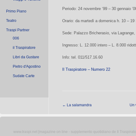
Periodo: 24 novembre ‘99 – 30 gennaio ’0
Primo Piano
Teatro
Orario: da martedì a domenica h. 10 – 19 
Traspi Partner
Sede: Palazzo Bricherasio, via Lagrange, 
006
Ingresso: L. 12.000 intero – L. 8.000 ridot
il Traspiratore
Libri da Gustare
Info: tel. 011/517.16.60
Pietro d'Agostino
Il Traspiratore – Numero 22
Sudate Carte
←
La salamandra
Un 
www.traspi.net [magazine on line - supplemento quotidiano de Il Traspiratore 