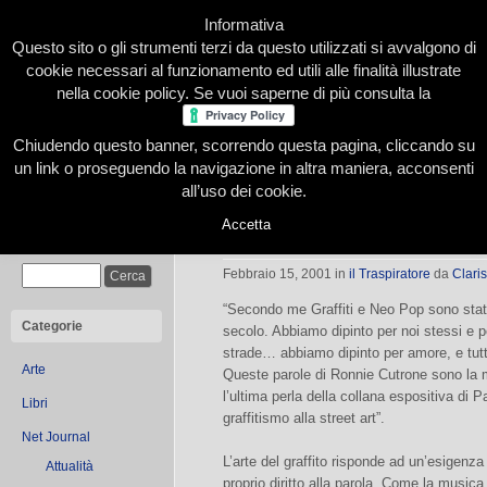
Informativa
Questo sito o gli strumenti terzi da questo utilizzati si avvalgono di
cookie necessari al funzionamento ed utili alle finalità illustrate
nella cookie policy. Se vuoi saperne di più consulta la
Chiudendo questo banner, scorrendo questa pagina, cliccando su
Home
Presentazione
Redazione
Le nostre firme
un link o proseguendo la navigazione in altra maniera, acconsenti
all’uso dei cookie.
Accetta
Pittura dura. Dal Graffitismo alla Str
Cerca
Febbraio 15, 2001
in
il Traspiratore
da
Claris
“Secondo me Graffiti e Neo Pop sono stati
Categorie
secolo. Abbiamo dipinto per noi stessi e per
strade… abbiamo dipinto per amore, e tutt
Arte
Queste parole di Ronnie Cutrone sono la m
l’ultima perla della collana espositiva di P
Libri
graffitismo alla street art”.
Net Journal
L’arte del graffito risponde ad un’esigenza
Attualità
proprio diritto alla parola. Come la musica 