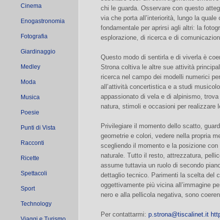
Cinema
chi le guarda. Osservare con questo atte
via che porta all’interiorità, lungo la qua
Enogastronomia
fondamentale per aprirsi agli altri: la foto
Fotografia
esplorazione, di ricerca e di comunicazion
Giardinaggio
Questo modo di sentirla e di viverla è coe
Medley
Strona coltiva le altre sue attività principa
ricerca nel campo dei modelli numerici per l
Moda
all’attività concertistica e a studi musicol
appassionato di vela e di alpinismo, trova 
Musica
natura, stimoli e occasioni per realizzare 
Poesie
Privilegiare il momento dello scatto, guar
Punti di Vista
geometrie e colori, vedere nella propria me
Racconti
scegliendo il momento e la posizione con 
naturale. Tutto il resto, attrezzatura, pel
Ricette
assume tuttavia un ruolo di secondo piano
Spettacoli
dettaglio tecnico. Parimenti la scelta del c
oggettivamente più vicina all’immagine pen
Sport
nero e alla pellicola negativa, sono coere
Technology
Per contattarmi:
p.strona@tiscalinet.it
htt
Viaggi e Turismo