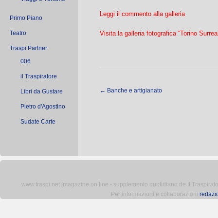
Leggi il commento alla galleria
Primo Piano
Teatro
Visita la galleria fotografica “Torino Surrea
Traspi Partner
006
il Traspiratore
←
Banche e artigianato
Libri da Gustare
Pietro d'Agostino
Sudate Carte
www.traspi.net [magazine on line - supplemento quotidiano de Il Traspiratore 
Per informazioni e collaborazioni
redazi