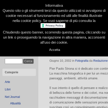
Informativa
Questo sito o gli strumenti terzi da questo utilizzati si avvalgono di
cookie necessari al funzionamento ed utili alle finalità illustrate
nella cookie policy. Se vuoi saperne di più consulta la
Chiudendo questo banner, scorrendo questa pagina, cliccando su
Home
Presentazione
Redazione
Le nostre firme
un link o proseguendo la navigazione in altra maniera, acconsenti
all’uso dei cookie.
Accetta
Pier Paolo Strona
Cerca
Giugno 10, 2002
in
Fotografia
da
Redazione
Pier Paolo Strona si è dedicato con continu
Categorie
La macchina fotografica è per lui un mezzo
paesaggi, ambienti, attività umane.
Arte
Il suo intento è quello di pensare e realizz
Libri
di bellezza delle forme e dei colori, ma n
Net Journal
racchiudere messaggi di documentazione e
di comunicazione delle sensazioni provate
Attualità
suscitare così un coinvolgimento emotivo