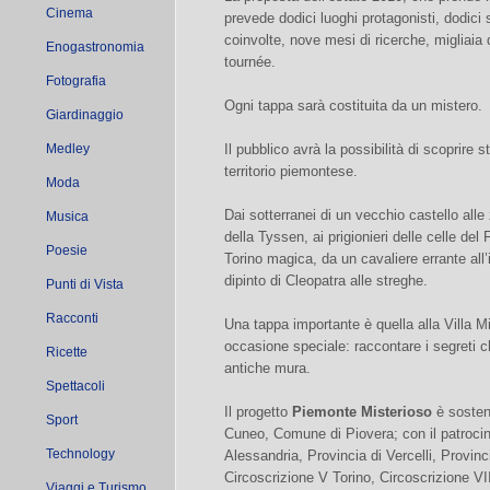
Cinema
prevede dodici luoghi protagonisti, dodici 
coinvolte, nove mesi di ricerche, migliaia d
Enogastronomia
tournée.
Fotografia
Ogni tappa sarà costituita da un mistero.
Giardinaggio
Medley
Il pubblico avrà la possibilità di scoprire 
territorio piemontese.
Moda
Dai sotterranei di un vecchio castello alle 
Musica
della Tyssen, ai prigionieri delle celle del
Poesie
Torino magica, da un cavaliere errante all
dipinto di Cleopatra alle streghe.
Punti di Vista
Racconti
Una tappa importante è quella alla Villa M
occasione speciale: raccontare i segreti c
Ricette
antiche mura.
Spettacoli
Il progetto
Piemonte Misterioso
è sosten
Sport
Cuneo, Comune di Piovera; con il patrocinio
Technology
Alessandria, Provincia di Vercelli, Provinc
Circoscrizione V Torino, Circoscrizione VII
Viaggi e Turismo