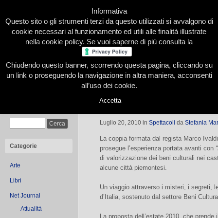
Informativa
Questo sito o gli strumenti terzi da questo utilizzati si avvalgono di
cookie necessari al funzionamento ed utili alle finalità illustrate
nella cookie policy. Se vuoi saperne di più consulta la
Chiudendo questo banner, scorrendo questa pagina, cliccando su
Home
Presentazione
Redazione
Le nostre firme
un link o proseguendo la navigazione in altra maniera, acconsenti
all’uso dei cookie.
Accetta
Piemonte Misterioso
Cerca
Luglio 20, 2010
in
Spettacoli
da
Stefania Mar
La coppia formata dal regista Marco Ivaldi e
Categorie
prosegue l’esperienza portata avanti con
di valorizzazione dei beni culturali nei castel
Arte
alcune città piemontesi.
Libri
Un viaggio attraverso i misteri, i segreti,
Net Journal
d’Italia, sostenuto dal settore Beni Cultur
Attualità
La proposta dell’estate 2010, che prende i