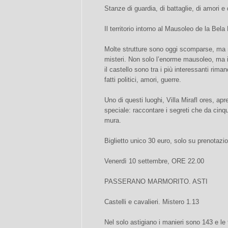
Stanze di guardia, di battaglie, di amori e
Il territorio intorno al Mausoleo de la Bela 
Molte strutture sono oggi scomparse, ma n
misteri. Non solo l’enorme mausoleo, ma i c
il castello sono tra i più interessanti rima
fatti politici, amori, guerre.
Uno di questi luoghi, Villa Mirafl ores, ap
speciale: raccontare i segreti che da cinq
mura.
Biglietto unico 30 euro, solo su prenotazi
Venerdì 10 settembre, ORE 22.00
PASSERANO MARMORITO. ASTI
Castelli e cavalieri. Mistero 1.13
Nel solo astigiano i manieri sono 143 e le