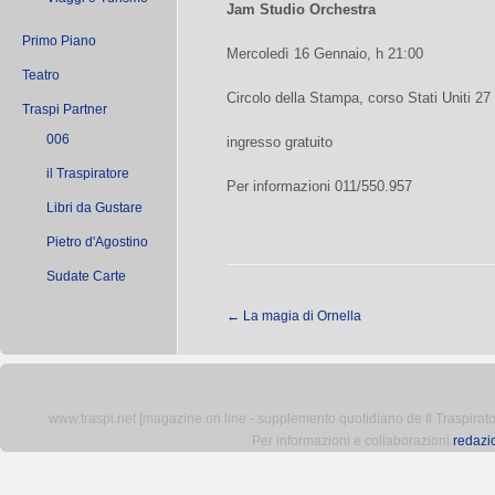
Jam Studio Orchestra
Primo Piano
Mercoledì 16 Gennaio, h 21:00
Teatro
Circolo della Stampa, corso Stati Uniti 27
Traspi Partner
006
ingresso gratuito
il Traspiratore
Per informazioni 011/550.957
Libri da Gustare
Pietro d'Agostino
Sudate Carte
←
La magia di Ornella
www.traspi.net [magazine on line - supplemento quotidiano de Il Traspiratore 
Per informazioni e collaborazioni
redazi