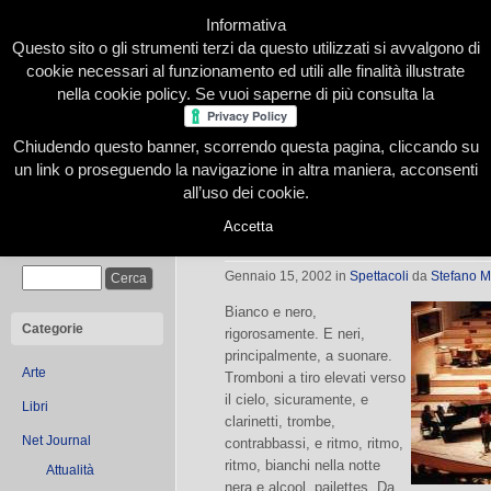
Informativa
Questo sito o gli strumenti terzi da questo utilizzati si avvalgono di
cookie necessari al funzionamento ed utili alle finalità illustrate
nella cookie policy. Se vuoi saperne di più consulta la
Chiudendo questo banner, scorrendo questa pagina, cliccando su
Home
Presentazione
Redazione
Le nostre firme
un link o proseguendo la navigazione in altra maniera, acconsenti
all’uso dei cookie.
Accetta
Petite Soiree: Jam Studio Orchestra
Cerca
Gennaio 15, 2002
in
Spettacoli
da
Stefano M
Bianco e nero,
Categorie
rigorosamente. E neri,
principalmente, a suonare.
Arte
Tromboni a tiro elevati verso
il cielo, sicuramente, e
Libri
clarinetti, trombe,
Net Journal
contrabbassi, e ritmo, ritmo,
ritmo, bianchi nella notte
Attualità
nera e alcool, pailettes. Da