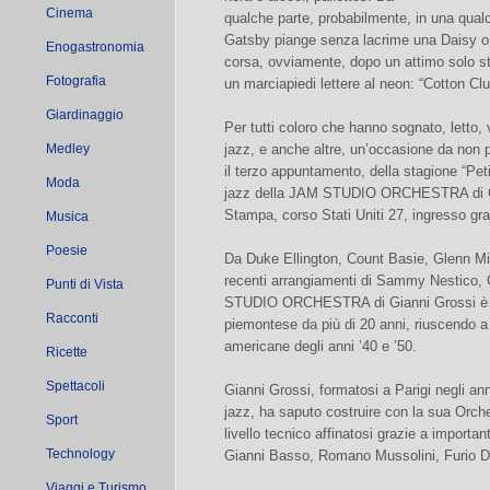
Cinema
qualche parte, probabilmente, in una qual
Gatsby piange senza lacrime una Daisy o q
Enogastronomia
corsa, ovviamente, dopo un attimo solo st
Fotografia
un marciapiedi lettere al neon: “Cotton Clu
Giardinaggio
Per tutti coloro che hanno sognato, letto,
Medley
jazz, e anche altre, un’occasione da non 
il terzo appuntamento, della stagione “Pe
Moda
jazz della JAM STUDIO ORCHESTRA di Gia
Stampa, corso Stati Uniti 27, ingresso grat
Musica
Poesie
Da Duke Ellington, Count Basie, Glenn Mil
recenti arrangiamenti di Sammy Nestico, 
Punti di Vista
STUDIO ORCHESTRA di Gianni Grossi è p
Racconti
piemontese da più di 20 anni, riuscendo a 
americane degli anni ’40 e ’50.
Ricette
Spettacoli
Gianni Grossi, formatosi a Parigi negli an
jazz, ha saputo costruire con la sua Orche
Sport
livello tecnico affinatosi grazie a important
Technology
Gianni Basso, Romano Mussolini, Furio Di
Viaggi e Turismo