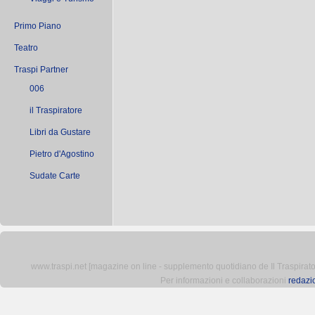
Primo Piano
Teatro
Traspi Partner
006
il Traspiratore
Libri da Gustare
Pietro d'Agostino
Sudate Carte
www.traspi.net [magazine on line - supplemento quotidiano de Il Traspiratore 
Per informazioni e collaborazioni
redazi