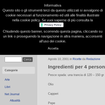
Informativa
Questo sito o gli strumenti terzi da questo utilizzati si avvalgono di
cookie necessari al funzionamento ed utili alle finalità illustrate
nella cookie policy. Se vuoi saperne di più consulta la
Chiudendo questo banner, scorrendo questa pagina, cliccando su
Home
Presentazione
Redazione
Le nostre firme
un link o proseguendo la navigazione in altra maniera, acconsenti
all’uso dei cookie.
Accetta
Pesce spada al cartoccio
Cerca
Agosto 10, 2001
in
Ricette
da
Redazione
Ingredienti per 4 perso
Categorie
Pesce spada: una trancia di 120 – 150 gr 
Arte
Olio
Libri
Capperi
Net Journal
Attualità
Pepe