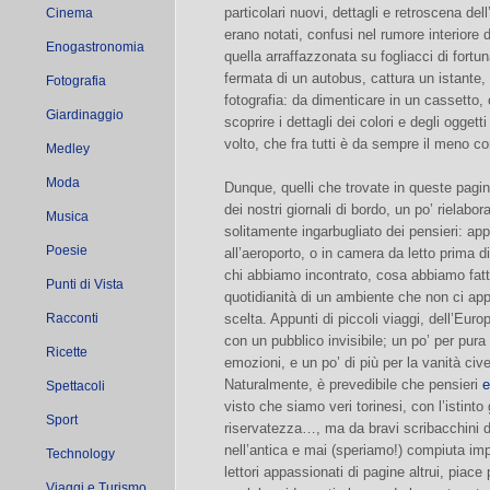
particolari nuovi, dettagli e retroscena del
Cinema
erano notati, confusi nel rumore interiore 
Enogastronomia
quella arraffazzonata su fogliacci di fortun
fermata di un autobus, cattura un istante, 
Fotografia
fotografia: da dimenticare in un cassetto, 
Giardinaggio
scoprire i dettagli dei colori e degli oggett
volto, che fra tutti è da sempre il meno c
Medley
Moda
Dunque, quelli che trovate in queste pagine
dei nostri giornali di bordo, un po’ rielabora
Musica
solitamente ingarbugliato dei pensieri: app
Poesie
all’aeroporto, o in camera da letto prima 
chi abbiamo incontrato, cosa abbiamo fatto
Punti di Vista
quotidianità di un ambiente che non ci ap
Racconti
scelta. Appunti di piccoli viaggi, dell’Euro
con un pubblico invisibile; un po’ per pura
Ricette
emozioni, e un po’ di più per la vanità cive
Naturalmente, è prevedibile che pensieri
e
Spettacoli
visto che siamo veri torinesi, con l’istint
Sport
riservatezza…, ma da bravi scribacchini di
nell’antica e mai (speriamo!) compiuta impr
Technology
lettori appassionati di pagine altrui, piac
Viaggi e Turismo