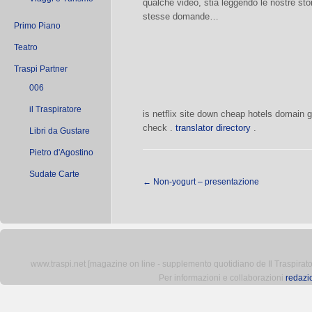
qualche video, stia leggendo le nostre stor
stesse domande…
Primo Piano
Teatro
Traspi Partner
006
il Traspiratore
is netflix site down
cheap hotels
domain g
check
.
translator directory
.
Libri da Gustare
Pietro d'Agostino
Sudate Carte
←
Non-yogurt – presentazione
www.traspi.net [magazine on line - supplemento quotidiano de Il Traspiratore 
Per informazioni e collaborazioni
redazi