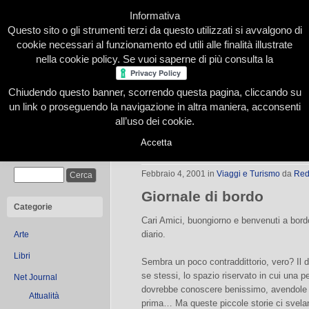
Informativa
Questo sito o gli strumenti terzi da questo utilizzati si avvalgono di
cookie necessari al funzionamento ed utili alle finalità illustrate
nella cookie policy. Se vuoi saperne di più consulta la
Chiudendo questo banner, scorrendo questa pagina, cliccando su
Home
Presentazione
Redazione
Le nostre firme
un link o proseguendo la navigazione in altra maniera, acconsenti
all’uso dei cookie.
Accetta
Per terra e per mare – presentazion
Cerca
Febbraio 4, 2001
in
Viaggi e Turismo
da
Red
Giornale di bordo
Categorie
Cari Amici, buongiorno e benvenuti a bordo
diario.
Arte
Libri
Sembra un poco contraddittorio, vero? Il d
se stessi, lo spazio riservato in cui una p
Net Journal
dovrebbe conoscere benissimo, avendole 
Attualità
prima… Ma queste piccole storie ci svelano