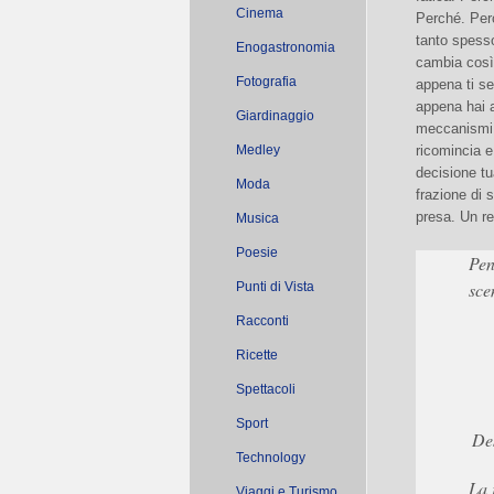
Cinema
Perché. Pe
tanto spess
Enogastronomia
cambia così
Fotografia
appena ti se
appena hai 
Giardinaggio
meccanismi 
Medley
ricomincia e
decisione tu
Moda
frazione di 
presa. Un res
Musica
Poesie
Pen
sce
Punti di Vista
Racconti
Ricette
Spettacoli
Sport
Des
Technology
La 
Viaggi e Turismo