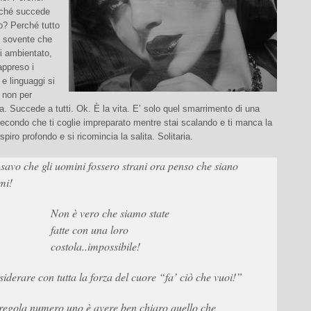
rché succede
o? Perché tutto
 sovente che
i ambientato,
appreso i
e linguaggi si
 non per
a. Succede a tutti. Ok. È la vita. E’ solo quel smarrimento di una
secondo che ti coglie impreparato mentre stai scalando e ti manca la
piro profondo e si ricomincia la salita. Solitaria.
savo che gli uomini fossero strani ora penso che siano
mi!
Non è vero che siamo state
fatte con una loro
costola..impossibile!
iderare con tutta la forza del cuore “fa’ ciò che vuoi!”
regola numero uno è avere ben chiaro quello che