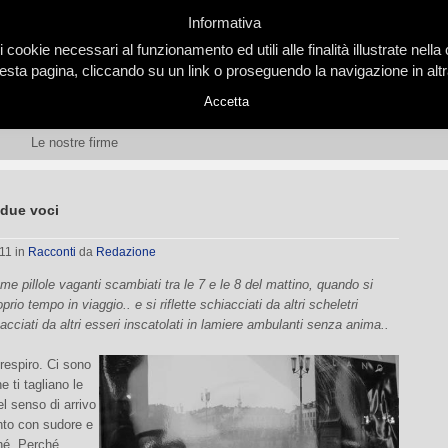
Informativa
i cookie necessari al funzionamento ed utili alle finalità illustrate nel
ta pagina, cliccando su un link o proseguendo la navigazione in altra
Accetta
Le nostre firme
 due voci
011
in
Racconti
da
Redazione
ome pillole vaganti scambiati tra le 7 e le 8 del mattino, quando si
prio tempo in viaggio.. e si riflette schiacciati da altri scheletri
acciati da altri esseri inscatolati in lamiere ambulanti senza anima..
respiro. Ci sono
e ti tagliano le
l senso di arrivo
unto con sudore e
hé. Perché.