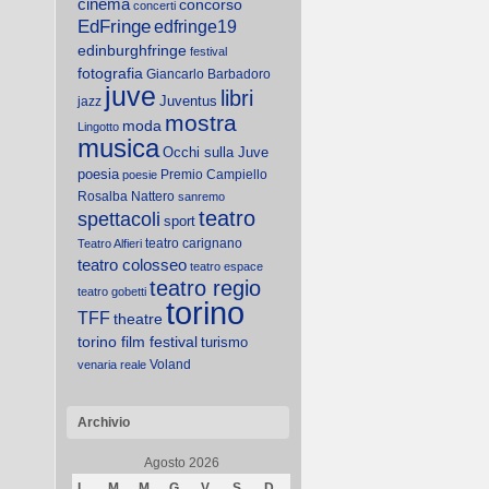
cinema
concorso
concerti
EdFringe
edfringe19
edinburghfringe
festival
fotografia
Giancarlo Barbadoro
juve
libri
Juventus
jazz
mostra
moda
Lingotto
musica
Occhi sulla Juve
poesia
Premio Campiello
poesie
Rosalba Nattero
sanremo
teatro
spettacoli
sport
teatro carignano
Teatro Alfieri
teatro colosseo
teatro espace
teatro regio
teatro gobetti
torino
TFF
theatre
torino film festival
turismo
Voland
venaria reale
Archivio
Agosto 2026
L
M
M
G
V
S
D