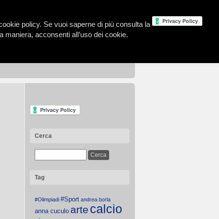
la cookie policy. Se vuoi saperne di più consulta la
 maniera, acconsenti all’uso dei cookie.
Cerca
Tag
#Sport
#Olimpiadi
andrea borla
calcio
arte
anna cuculo