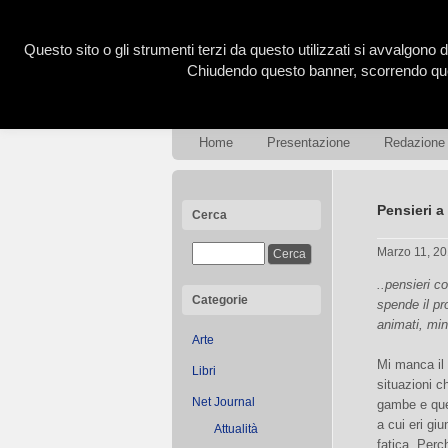
Questo sito o gli strumenti terzi da questo utilizzati si avvalgono d
Chiudendo questo banner, scorrendo ques
Home
Presentazione
Redazione
Pensieri a
Cerca
Marzo 11, 2
..pensieri c
Categorie
spende il pro
animati, min
Arte
Mi manca il 
Libri
situazioni ch
Net Journal
gambe e que
a cui eri gi
Attualità
fatica. Perc