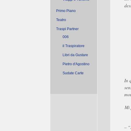
desi
Primo Piano
Teatro
Traspi Partner
006
il Traspiratore
Libri da Gustare
Pietro d'Agostino
Sudate Carte
In 
sen
mon
Mi 
– “